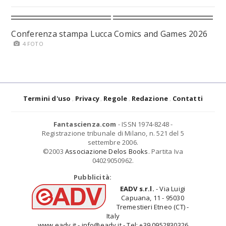
Conferenza stampa Lucca Comics and Games 2026
4 FOTO
Termini d'uso
Privacy
Regole
Redazione
Contatti
Fantascienza.com
- ISSN 1974-8248 -
Registrazione tribunale di Milano, n. 521 del 5
settembre 2006.
©2003
Associazione Delos Books
. Partita Iva
04029050962.
Pubblicità:
EADV s.r.l.
- Via Luigi
Capuana, 11 - 95030
Tremestieri Etneo (CT) -
Italy
www.eadv.it - info@eadv.it - Tel: +39.0952830326