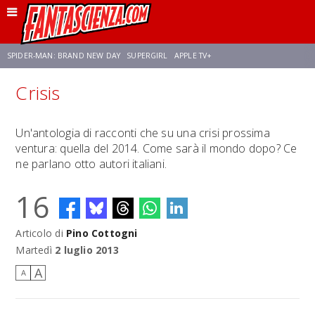
SPIDER-MAN: BRAND NEW DAY
SUPERGIRL
APPLE TV+
Crisis
FRANCO RICCIARDIELLO
ZENDAYA
STAR TREK
AVENGERS: DOOMSDAY
Un'antologia di racconti che su una crisi prossima
ventura: quella del 2014. Come sarà il mondo dopo? Ce
NETFLIX
SADIE SINK
STAR TREK: STRANGE NEW WORLDS
ne parlano otto autori italiani.
16
Articolo di
Pino Cottogni
Martedì
2 luglio 2013
A
A