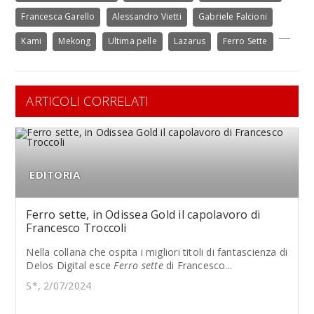
Francesca Garello
Alessandro Vietti
Gabriele Falcioni
Kami
Mekong
Ultima pelle
Lazarus
Ferro Sette
ARTICOLI CORRELATI
EDITORIA
Ferro sette, in Odissea Gold il capolavoro di
Francesco Troccoli
Nella collana che ospita i migliori titoli di fantascienza di
Delos Digital esce
Ferro sette
di Francesco...
S*, 2/07/2024