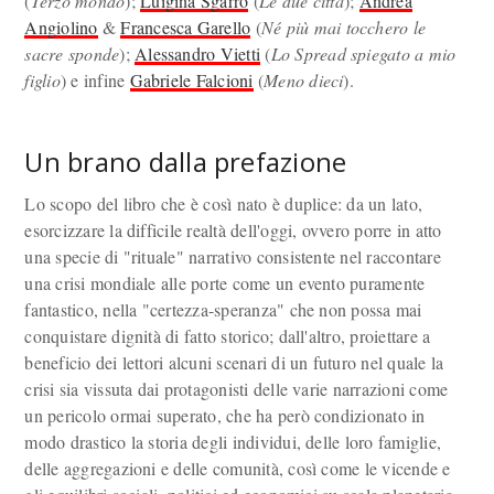
(
Terzo mondo
);
Luigina Sgarro
(
Le due città
);
Andrea
Angiolino
&
Francesca Garello
(
Né più mai tocchero le
sacre sponde
);
Alessandro Vietti
(
Lo Spread spiegato a mio
figlio
) e infine
Gabriele Falcioni
(
Meno dieci
).
Un brano dalla prefazione
Lo scopo del libro che è così nato è duplice: da un lato,
esorcizzare la difficile realtà dell'oggi, ovvero porre in atto
una specie di "rituale" narrativo consistente nel raccontare
una crisi mondiale alle porte come un evento puramente
fantastico, nella "certezza-speranza" che non possa mai
conquistare dignità di fatto storico; dall'altro, proiettare a
beneficio dei lettori alcuni scenari di un futuro nel quale la
crisi sia vissuta dai protagonisti delle varie narrazioni come
un pericolo ormai superato, che ha però condizionato in
modo drastico la storia degli individui, delle loro famiglie,
delle aggregazioni e delle comunità, così come le vicende e