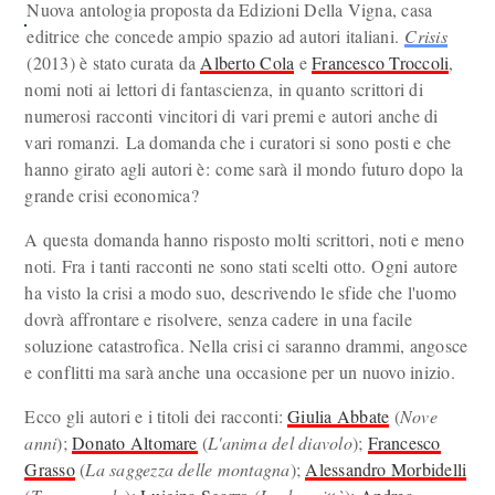
Nuova antologia proposta da Edizioni Della Vigna, casa
editrice che concede ampio spazio ad autori italiani.
Crisis
(2013) è stato curata da
Alberto Cola
e
Francesco Troccoli
,
nomi noti ai lettori di fantascienza, in quanto scrittori di
numerosi racconti vincitori di vari premi e autori anche di
vari romanzi. La domanda che i curatori si sono posti e che
hanno girato agli autori è: come sarà il mondo futuro dopo la
grande crisi economica?
A questa domanda hanno risposto molti scrittori, noti e meno
noti. Fra i tanti racconti ne sono stati scelti otto. Ogni autore
ha visto la crisi a modo suo, descrivendo le sfide che l'uomo
dovrà affrontare e risolvere, senza cadere in una facile
soluzione catastrofica. Nella crisi ci saranno drammi, angosce
e conflitti ma sarà anche una occasione per un nuovo inizio.
Ecco gli autori e i titoli dei racconti:
Giulia Abbate
(
Nove
anni
);
Donato Altomare
(
L'anima del diavolo
);
Francesco
Grasso
(
La saggezza delle montagna
);
Alessandro Morbidelli