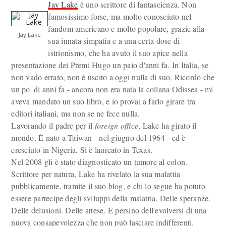
Jay Lake
è uno scrittore di fantascienza. Non
famosissimo forse, ma molto conosciuto nel
fandom americano e molto popolare, grazie alla
Jay Lake
sua innata simpatia e a una certa dose di
istrionismo, che ha avuto il suo apice nella
presentazione dei Premi Hugo un paio d'anni fa. In Italia, se
non vado errato, non è uscito a oggi nulla di suo. Ricordo che
un po' di anni fa - ancora non era nata la collana Odissea - mi
aveva mandato un suo libro, e io provai a farlo girare tra
editori italiani, ma non se ne fece nulla.
Lavorando il padre per il
foreign office
, Lake ha girato il
mondo. È nato a Taiwan - nel giugno del 1964 - ed è
cresciuto in Nigeria. Si è laureato in Texas.
Nel 2008 gli è stato diagnosticato un tumore al colon.
Scrittore per natura, Lake ha rivelato la sua malattia
pubblicamente, tramite il suo blog, e chi lo segue ha potuto
essere partecipe degli sviluppi della malattia. Delle speranze.
Delle delusioni. Delle attese. E persino dell'evolversi di una
nuova consapevolezza che non può lasciare indifferenti.