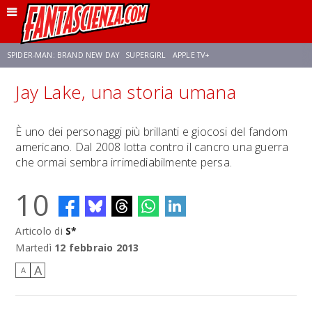
SPIDER-MAN: BRAND NEW DAY
SUPERGIRL
APPLE TV+
Jay Lake, una storia umana
FRANCO RICCIARDIELLO
ZENDAYA
STAR TREK
AVENGERS: DOOMSDAY
È uno dei personaggi più brillanti e giocosi del fandom
americano. Dal 2008 lotta contro il cancro una guerra
NETFLIX
SADIE SINK
STAR TREK: STRANGE NEW WORLDS
che ormai sembra irrimediabilmente persa.
10
Articolo di
S*
Martedì
12 febbraio 2013
A
A