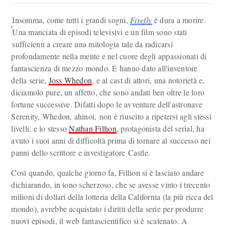
Insomma, come tutti i grandi sogni,
Firefly
è dura a morire.
Una manciata di episodi televisivi e un film sono stati
sufficienti a creare una mitologia tale da radicarsi
profondamente nella mente e nel cuore degli appassionati di
fantascienza di mezzo mondo. E hanno dato all'inventore
della serie,
Joss Whedon
, e al cast di attori, una notorietà e,
diciamolo pure, un affetto, che sono andati ben oltre le loro
fortune successive. Difatti dopo le avventure dell'astronave
Serenity, Whedon, ahinoi, non è riuscito a ripetersi agli stessi
livelli; e lo stesso
Nathan Fillion
, protagonista del serial, ha
avuto i suoi anni di difficoltà prima di tornare al successo nei
panni dello scrittore e investigatore Castle.
Così quando, qualche giorno fa, Fillion si è lasciato andare
dichiarando, in tono scherzoso, che se avesse vinto i trecento
milioni di dollari della lotteria della California (la più ricca del
mondo), avrebbe acquistato i diritti della serie per produrre
nuovi episodi, il web fantascientifico si è scatenato. A