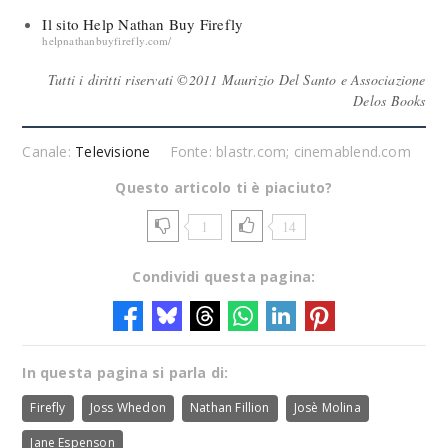
Il sito Help Nathan Buy Firefly
helpnathanbuyfirefly.com/
Tutti i diritti riservati ©2011 Maurizio Del Santo e Associazione
Delos Books
Canale:
Televisione
Fonte: blastr.com; cinemablend.com
Questo articolo ti è piaciuto?
1
14
Condividi questa pagina:
In questa pagina si parla di:
Firefly
Joss Whedon
Nathan Fillion
Josè Molina
Jane Espenson