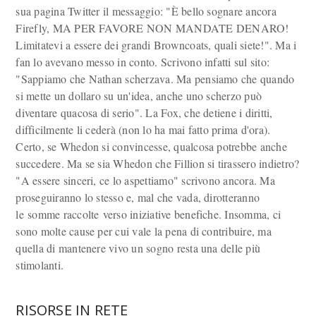
sua pagina Twitter il messaggio: "È bello sognare ancora
Firefly, MA PER FAVORE NON MANDATE DENARO!
Limitatevi a essere dei grandi Browncoats, quali siete!". Ma i
fan lo avevano messo in conto. Scrivono infatti sul sito:
"Sappiamo che Nathan scherzava. Ma pensiamo che quando
si mette un dollaro su un'idea, anche uno scherzo può
diventare quacosa di serio". La Fox, che detiene i diritti,
difficilmente li cederà (non lo ha mai fatto prima d'ora).
Certo, se Whedon si convincesse, qualcosa potrebbe anche
succedere. Ma se sia Whedon che Fillion si tirassero indietro?
"A essere sinceri, ce lo aspettiamo" scrivono ancora. Ma
proseguiranno lo stesso e, mal che vada, dirotteranno
le somme raccolte verso iniziative benefiche. Insomma, ci
sono molte cause per cui vale la pena di contribuire, ma
quella di mantenere vivo un sogno resta una delle più
stimolanti.
RISORSE IN RETE