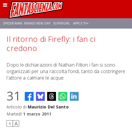
SPIDER-MAN: BRAND NEW DAY
SUPERGIRL
APPLE TV+
Il ritorno di Firefly: i fan ci
FRANCO RICCIARDIELLO
ZENDAYA
STAR TREK
AVENGERS: DOOMSDAY
credono
NETFLIX
SADIE SINK
CELIA ROSE GOODING
Dopo le dichiarazioni di Nathan Fillion i fan si sono
organizzati per una raccolta fondi, tanto da costringere
l'attore a calmare le acque.
31
Articolo di
Maurizio Del Santo
Martedì
1 marzo 2011
A
A