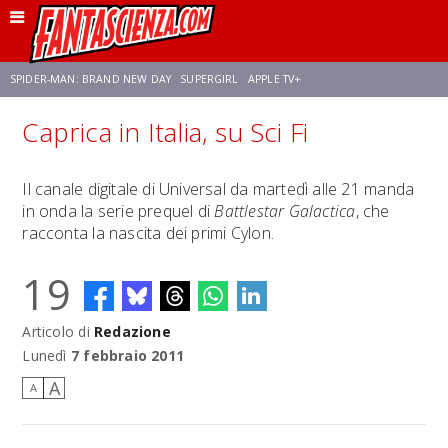
SPIDER-MAN: BRAND NEW DAY
SUPERGIRL
APPLE TV+
Caprica in Italia, su Sci Fi
FRANCO RICCIARDIELLO
ZENDAYA
STAR TREK
AVENGERS: DOOMSDAY
Il canale digitale di Universal da martedì alle 21 manda
in onda la serie prequel di
Battlestar Galactica
, che
NETFLIX
SADIE SINK
CELIA ROSE GOODING
racconta la nascita dei primi Cylon.
19
Articolo di
Redazione
Lunedì
7 febbraio 2011
A
A