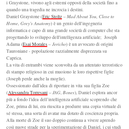
i Graystone, vivono agli estremi opposti della società fino a
quando una tragedia ne incrocia i destini.
Daniel Graystone (
Eric Stoltz
–
Mad About You
,
Close to
Home
,
Grey's Anatomy
) è un genio dell'ingegneria
informatica e capo di una grande società di computer che sta
progettando lo sviluppo dell'intelligenza artificiale; Joseph
Adama (
Esai Morales
–
Jericho
) è un avvocato di origini
Tauroniane - popolazione razzialmente disprezzata su
Caprica.
La vita di entrambi viene sconvolta da un attentato terroristico
di stampo religioso in cui muoiono le loro rispettive figlie
(Joseph perde anche la moglie).
Ossessionato dall'idea di riportare in vita sua figlia Zoe
(
Alessandra Torresani
–
JAG
,
Bones
), Daniel esplora ancor
più a fondo l'idea dell’intelligenza artificiale scoprendo che
Zoe, prima di lui, era riuscita a produrre una copia virtuale di
sé stessa, una sorta di avatar ma dotato di coscienza propria.
Alla morte di Zoe il suo doppio continua a vivere aprendo
così nuove strade per la sperimentazione di Daniel, i cui studi