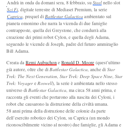
Andrà in onda da domani sera, 8 febbraio, su
Steel
nello slot
Sci Fi
, digitale terrestre di Mediaset Premium, la serie
Caprica
, prequel di
Battlestar Galactica
ambientato sul
pianeta omonimo che narra la vicenda di due famiglie
contrapposte, quella dei Greystone, che condurrà alla
creazione dei primi robot Cylon, e quella degli Adama,
seguendo le vicende di Joseph, padre del futuro ammiraglio
Bill Adama.
Creata da
Remi Aubuchon
e
Ronald D. Moore
(quest’ultimo
già autore, oltre che di
Battlestar Galactica
, anche di
Star
Trek: The Next Generation
,
Star Trek: Deep Space Nine
,
Star
Trek: Voyager
e
Roswell
), la serie è ambientata nello stesso
universo di
Battlestar Galactica
, ma circa 58 anni prima, e
racconta gli eventi che portarono alla nascita dei Cyloni, i
robot che causarono la distruzione della civiltà umana.
58 anni prima della distruzione delle colonie da parte
dell’esercito robotico dei Cylon, su Caprica (un mondo
riconoscibilmente vicino al nostro) due famiglie, gli Adama e