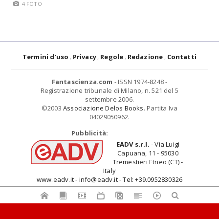
4 FOTO
Termini d'uso
Privacy
Regole
Redazione
Contatti
Fantascienza.com
- ISSN 1974-8248 -
Registrazione tribunale di Milano, n. 521 del 5
settembre 2006.
©2003
Associazione Delos Books
. Partita Iva
04029050962.
Pubblicità:
EADV s.r.l.
- Via Luigi
Capuana, 11 - 95030
Tremestieri Etneo (CT) -
Italy
www.eadv.it - info@eadv.it - Tel: +39.0952830326