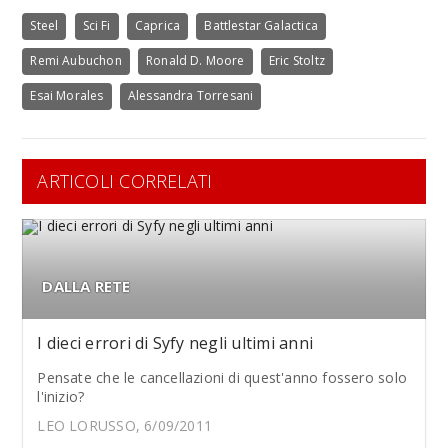
Steel
Sci Fi
Caprica
Battlestar Galactica
Remi Aubuchon
Ronald D. Moore
Eric Stoltz
Esai Morales
Alessandra Torresani
ARTICOLI CORRELATI
DALLA RETE
I dieci errori di Syfy negli ultimi anni
Pensate che le cancellazioni di quest'anno fossero solo
l'inizio?
LEO LORUSSO, 6/09/2011