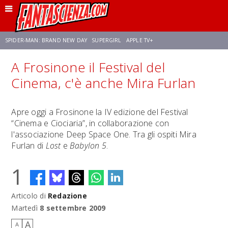
SPIDER-MAN: BRAND NEW DAY
SUPERGIRL
APPLE TV+
A Frosinone il Festival del
FRANCO RICCIARDIELLO
ZENDAYA
STAR TREK
AVENGERS: DOOMSDAY
Cinema, c'è anche Mira Furlan
NETFLIX
SADIE SINK
STAR TREK: STRANGE NEW WORLDS
Apre oggi a Frosinone la IV edizione del Festival
“Cinema e Ciociaria”, in collaborazione con
l'associazione Deep Space One. Tra gli ospiti Mira
Furlan di
Lost
e
Babylon 5
.
1
Articolo di
Redazione
Martedì
8 settembre 2009
A
A