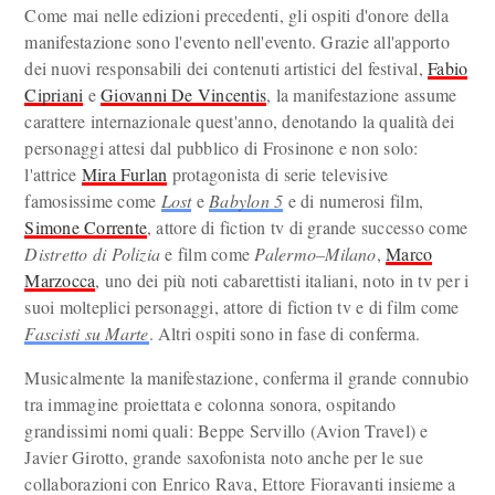
Come mai nelle edizioni precedenti, gli ospiti d'onore della
manifestazione sono l'evento nell'evento. Grazie all'apporto
dei nuovi responsabili dei contenuti artistici del festival,
Fabio
Cipriani
e
Giovanni De Vincentis
, la manifestazione assume
carattere internazionale quest'anno, denotando la qualità dei
personaggi attesi dal pubblico di Frosinone e non solo:
l'attrice
Mira Furlan
protagonista di serie televisive
famosissime come
Lost
e
Babylon 5
e di numerosi film,
Simone Corrente
, attore di fiction tv di grande successo come
Distretto di Polizia
e film come
Palermo–Milano
,
Marco
Marzocca
, uno dei più noti cabarettisti italiani, noto in tv per i
suoi molteplici personaggi, attore di fiction tv e di film come
Fascisti su Marte
. Altri ospiti sono in fase di conferma.
Musicalmente la manifestazione, conferma il grande connubio
tra immagine proiettata e colonna sonora, ospitando
grandissimi nomi quali: Beppe Servillo (Avion Travel) e
Javier Girotto, grande saxofonista noto anche per le sue
collaborazioni con Enrico Rava, Ettore Fioravanti insieme a