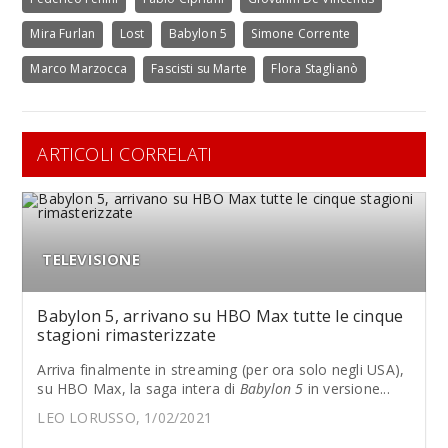
Mira Furlan
Lost
Babylon 5
Simone Corrente
Marco Marzocca
Fascisti su Marte
Flora Staglianò
ARTICOLI CORRELATI
TELEVISIONE
Babylon 5, arrivano su HBO Max tutte le cinque
stagioni rimasterizzate
Arriva finalmente in streaming (per ora solo negli USA),
su HBO Max, la saga intera di
Babylon 5
in versione...
LEO LORUSSO, 1/02/2021