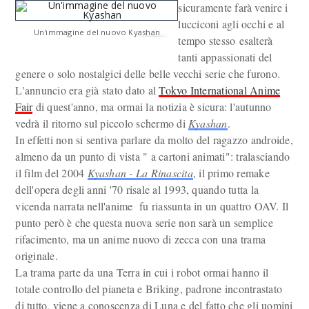
sicuramente farà venire i
lucciconi agli occhi e al
Un'immagine del nuovo Kyashan
tempo stesso esalterà
tanti appassionati del
genere o solo nostalgici delle belle vecchi serie che furono.
L'annuncio era già stato dato al
Tokyo International Anime
Fair
di quest'anno, ma ormai la notizia è sicura: l'autunno
vedrà il ritorno sul piccolo schermo di
Kyashan
.
In effetti non si sentiva parlare da molto del ragazzo androide,
almeno da un punto di vista " a cartoni animati": tralasciando
il film del 2004
Kyashan - La Rinascita
, il primo remake
dell'opera degli anni '70 risale al 1993, quando tutta la
vicenda narrata nell'anime fu riassunta in un quattro OAV. Il
punto però è che questa nuova serie non sarà un semplice
rifacimento, ma un anime nuovo di zecca con una trama
originale.
La trama parte da una Terra in cui i robot ormai hanno il
totale controllo del pianeta e Briking, padrone incontrastato
di tutto, viene a conoscenza di Luna e del fatto che gli uomini