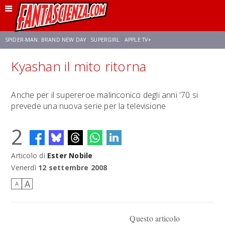
SPIDER-MAN: BRAND NEW DAY
SUPERGIRL
APPLE TV+
Kyashan il mito ritorna
FRANCO RICCIARDIELLO
ZENDAYA
STAR TREK
AVENGERS: DOOMSDAY
Anche per il supereroe malinconico degli anni '70 si
prevede una nuova serie per la televisione
NETFLIX
SADIE SINK
STAR TREK: STRANGE NEW WORLDS
2
Articolo di
Ester Nobile
Venerdì
12 settembre 2008
A
A
Questo articolo