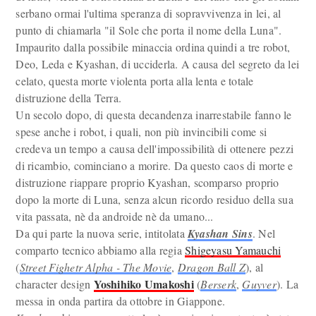
serbano ormai l'ultima speranza di sopravvivenza in lei, al
punto di chiamarla "il Sole che porta il nome della Luna".
Impaurito dalla possibile minaccia ordina quindi a tre robot,
Deo, Leda e Kyashan, di ucciderla. A causa del segreto da lei
celato, questa morte violenta porta alla lenta e totale
distruzione della Terra.
Un secolo dopo, di questa decandenza inarrestabile fanno le
spese anche i robot, i quali, non più invincibili come si
credeva un tempo a causa dell'impossibilità di ottenere pezzi
di ricambio, cominciano a morire. Da questo caos di morte e
distruzione riappare proprio Kyashan, scomparso proprio
dopo la morte di Luna, senza alcun ricordo residuo della sua
vita passata, nè da androide nè da umano...
Da qui parte la nuova serie, intitolata
Kyashan Sins
. Nel
comparto tecnico abbiamo alla regia
Shigeyasu Yamauchi
(
Street Fighetr Alpha - The Movie
,
Dragon Ball Z
), al
Yoshihiko Umakoshi
character design
(
Berserk
,
Guyver
). La
messa in onda partira da ottobre in Giappone.