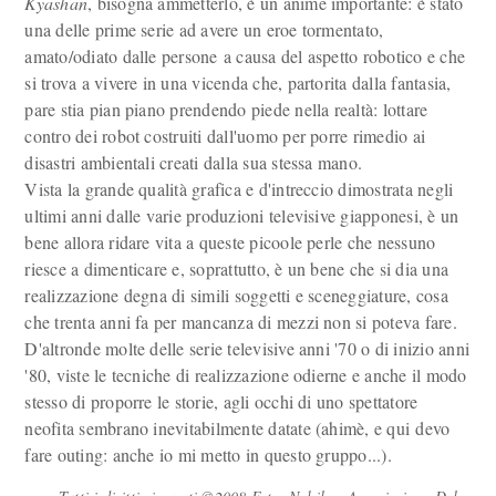
Kyashan
, bisogna ammetterlo, è un anime importante: è stato
una delle prime serie ad avere un eroe tormentato,
amato/odiato dalle persone a causa del aspetto robotico e che
si trova a vivere in una vicenda che, partorita dalla fantasia,
pare stia pian piano prendendo piede nella realtà: lottare
contro dei robot costruiti dall'uomo per porre rimedio ai
disastri ambientali creati dalla sua stessa mano.
Vista la grande qualità grafica e d'intreccio dimostrata negli
ultimi anni dalle varie produzioni televisive giapponesi, è un
bene allora ridare vita a queste picoole perle che nessuno
riesce a dimenticare e, soprattutto, è un bene che si dia una
realizzazione degna di simili soggetti e sceneggiature, cosa
che trenta anni fa per mancanza di mezzi non si poteva fare.
D'altronde molte delle serie televisive anni '70 o di inizio anni
'80, viste le tecniche di realizzazione odierne e anche il modo
stesso di proporre le storie, agli occhi di uno spettatore
neofita sembrano inevitabilmente datate (ahimè, e qui devo
fare outing: anche io mi metto in questo gruppo...).