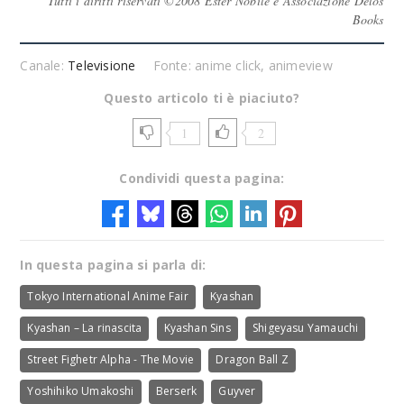
Tutti i diritti riservati ©2008 Ester Nobile e Associazione Delos
Books
Canale:
Televisione
Fonte: anime click, animeview
Questo articolo ti è piaciuto?
1
2
Condividi questa pagina:
In questa pagina si parla di:
Tokyo International Anime Fair
Kyashan
Kyashan – La rinascita
Kyashan Sins
Shigeyasu Yamauchi
Street Fighetr Alpha - The Movie
Dragon Ball Z
Yoshihiko Umakoshi
Berserk
Guyver