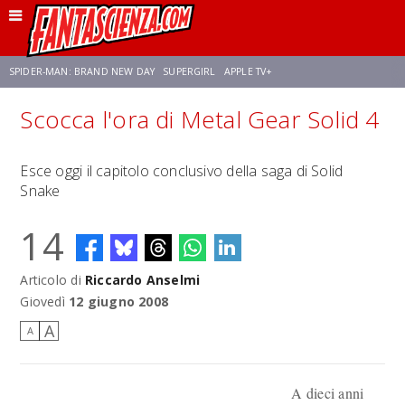
SPIDER-MAN: BRAND NEW DAY
SUPERGIRL
APPLE TV+
Scocca l'ora di Metal Gear Solid 4
FRANCO RICCIARDIELLO
ZENDAYA
STAR TREK
AVENGERS: DOOMSDAY
Esce oggi il capitolo conclusivo della saga di Solid
Snake
NETFLIX
SADIE SINK
STAR TREK: STRANGE NEW WORLDS
14
Articolo di
Riccardo Anselmi
Giovedì
12 giugno 2008
A
A
A dieci anni