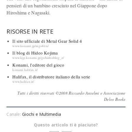
pensieri di un bambino cresciuto nel Giappone dopo
Hiroshima e Nagasaki.
RISORSE IN RETE
Il sito ufficiale di Metal Gear Solid 4
www.konami.jp/mgs4/en/
Il blog di Hideo Kojima
www.kjp.konami.jp/gs/hideoblog_e/
Konami, l'editore del gioco
konami.halifax.it/
Halifax, il distributore italiano della serie
www.halifax.it/
Tutti i diritti riservati ©2008 Riccardo Anselmi e Associazione
Delos Books
Canale:
Giochi e Multimedia
Questo articolo ti è piaciuto?