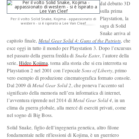
dal debutto 3D
sulla prima
Playstation, la
Per il volto Solid Snake, Kojima - appassionato di
western - si è ispirato a Lee Van Cleef
saga di Solid
Snake arriva al
capitolo finale,
Metal Gear Solid 4: Guns of the Patriots
, che
esce oggi in tutto il mondo per Playstation 3. Dopo l’excursus
nel passato della guerra fredda di
Snake Eater
, l’autore della
serie,
Hideo Kojima
, torna alla storia che si era interrotta su
Playstation 2 nel 2001 con l’epocale
Sons of Liberty
, primo
vero esempio di produzione cinematografica formato console.
Dal 2009 di
Metal Gear Solid 2
, che poneva l’accento sul
significato della memoria nell’era informatica di internet,
l’avventura riprende nel 2014 di
Metal Gear Solid 4
, in un
clima da guerra globale, alla mercé di eserciti privati, come
nel sogno di Big Boss.
Solid Snake, figlio dell’ingegneria genetica, altro filone
fondamentale nelle riflessioni di Kojima, è un guerriero