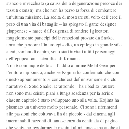
stanco e invecchiato (a causa della degenerazione precoce dei
tessuti clonati), ma che non ha perso la forza di combattere
un’ultima missione. La scelta di mostrare sul volto dell’eroe il
peso di una vita di battaglie – ha spiegato il game designer
giapponese – nasce dall’esigenza di rendere i giocatori
maggiormente partecipi delle emozioni provate da Snake,
tema che percorre l’intero episodio, un epilogo in grande stile
a cui, sembra di capire, sono stati invitati tutti i personaggi
dell’epopea fantascientifica di Konami.
Non è comunque detto sia l’addio al nome Metal Gear per
l’editore nipponico, anche se Kojima ha confermato che con
questo appuntamento si concluderà definitivamente il ciclo
narrativo di Solid Snake. D’altronde – ha ribadito l’autore –
non sono mai esistiti piani a lunga scadenza per la serie e
ciascun capitolo è stato sviluppato uno alla volta. Kojima ha
plasmato un universo molto personale. Ci sono i riferimenti
alle passioni che coltivava fin da piccolo - dal cinema agli
interminabili racconti di fantascienza da centinaia di pagine
che venivano regolarmente respinti al mittente – ma anche ai