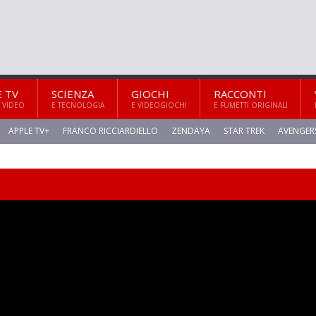
E TV
SCIENZA
GIOCHI
RACCONTI
 VIDEO
E TECNOLOGIA
E VIDEOGIOCHI
E FUMETTI ORIGINALI
APPLE TV+
FRANCO RICCIARDIELLO
ZENDAYA
STAR TREK
AVENGER