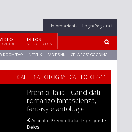
Informazioni
Login/Registrati
VIDEO
DELOS
E GALLERIE
SCIENCE FICTION
S: DOOMSDAY
NETFLIX
SADIE SINK
CELIA ROSE GOODING
GALLERIA FOTOGRAFICA - FOTO 4/11
Premio Italia - Candidati
romanzo fantascienza,
fantasy e antologie
Articolo: Premio Italia: le proposte
Delos