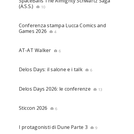
SpaceBalls The Almighty Schwartz Saga
(A.S.S.)
10
Conferenza stampa Lucca Comics and
Games 2026
4
AT-AT Walker
6
Delos Days: il salone e i talk
6
Delos Days 2026: le conferenze
13
Sticcon 2026
6
I protagonisti di Dune Parte 3
9