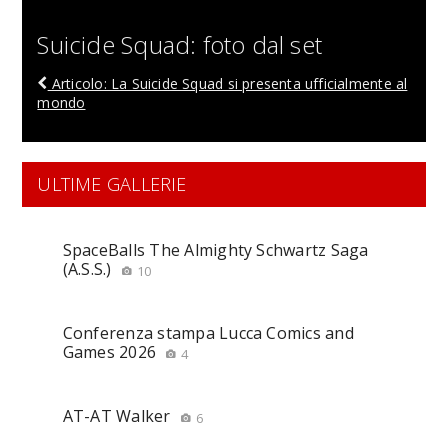
Suicide Squad: foto dal set
Articolo: La Suicide Squad si presenta ufficialmente al
mondo
ULTIME GALLERIE
SpaceBalls The Almighty Schwartz Saga
(A.S.S.)
10
Conferenza stampa Lucca Comics and
Games 2026
4
AT-AT Walker
6