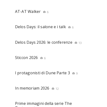
AT-AT Walker
6
Delos Days: il salone e i talk
6
Delos Days 2026: le conferenze
13
Sticcon 2026
6
I protagonisti di Dune Parte 3
9
In memoriam 2026
12
Prime immagini della serie The