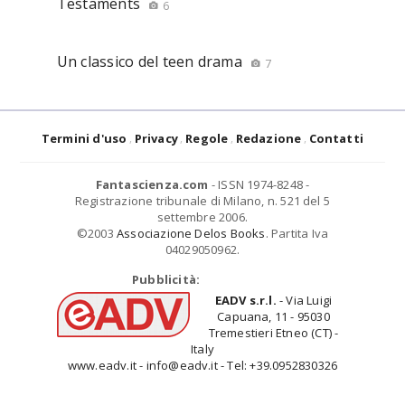
Testaments
6
Un classico del teen drama
7
Termini d'uso
Privacy
Regole
Redazione
Contatti
Fantascienza.com
- ISSN 1974-8248 -
Registrazione tribunale di Milano, n. 521 del 5
settembre 2006.
©2003
Associazione Delos Books
. Partita Iva
04029050962.
Pubblicità:
EADV s.r.l.
- Via Luigi
Capuana, 11 - 95030
Tremestieri Etneo (CT) -
Italy
www.eadv.it - info@eadv.it - Tel: +39.0952830326