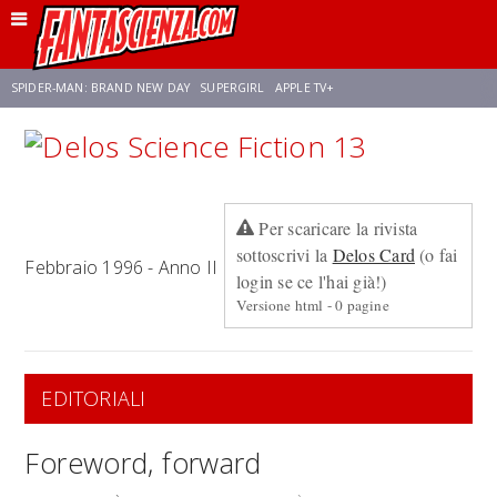
SPIDER-MAN: BRAND NEW DAY
SUPERGIRL
APPLE TV+
FRANCO RICCIARDIELLO
ZENDAYA
STAR TREK
AVENGERS: DOOMSDAY
Per scaricare la rivista
NETFLIX
SADIE SINK
CELIA ROSE GOODING
sottoscrivi la
Delos Card
(o fai
Febbraio 1996 - Anno II
login se ce l'hai già!)
Versione html - 0 pagine
EDITORIALI
Foreword, forward