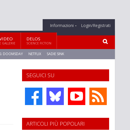
Informazioni
Login/Registrati
VIDEO
DELOS
E GALLERIE
SCIENCE FICTION
S: DOOMSDAY
NETFLIX
SADIE SINK
SEGUICI SU
ARTICOLI PIÙ POPOLARI