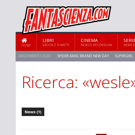
LIBRI
CINEMA
SERI
EBOOK E FUMETTI
NEWS E RECENSIONI
NEWS E
HOME
ARGOMENTI CALDI:
SPIDER-MAN: BRAND NEW DAY
SUPERGIRL
Ricerca: «wesle
STAR TREK: STRANGE NEW WORLDS
News (1)