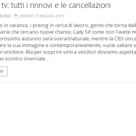
tv: tutti i rinnovi e le cancellazioni
ORUSSO
VENERDÌ 15 MAGGIO 2015
lo in vacanza, i precog in cerca di lavoro, gente che torna dal
serie che cercano nuove chance, Lady Sif come non l'avete m
il prossimo autunno sarà sovrannaturale, mentre la CBS cerca
are la sua immagine e contemporaneamente, vuole saltare s
l vincitore. Ma per scoprire vinti e vincitori dovremo aspetta
o scontro invernale…
GI