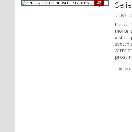
29
Serie 
DI LEO L
Il diavo
morte, 
vista: 
svecchi
carro de
prossim
LEG