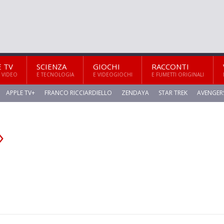
E TV
SCIENZA
GIOCHI
RACCONTI
 VIDEO
E TECNOLOGIA
E VIDEOGIOCHI
E FUMETTI ORIGINALI
APPLE TV+
FRANCO RICCIARDIELLO
ZENDAYA
STAR TREK
AVENGER
»