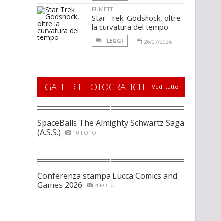
FUMETTI
Star Trek: Godshock, oltre
la curvatura del tempo
LEGGI
26/07/2026
GALLERIE FOTOGRAFICHE
Vedi tutte
SpaceBalls The Almighty Schwartz Saga
(A.S.S.)
10 FOTO
Conferenza stampa Lucca Comics and
Games 2026
4 FOTO