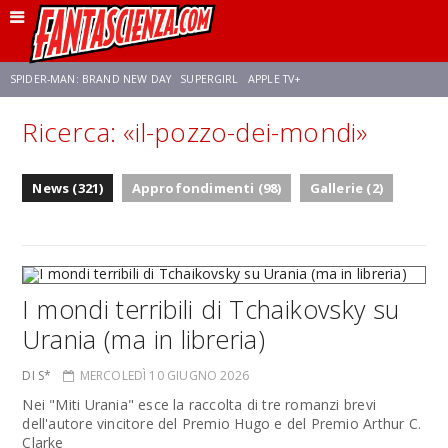
SPIDER-MAN: BRAND NEW DAY
SUPERGIRL
APPLE TV+
Ricerca: «il-pozzo-dei-mondi»
FRANCO RICCIARDIELLO
ZENDAYA
STAR TREK
AVENGERS: DOOMSDAY
News (321)
Approfondimenti (98)
Gallerie (2)
NETFLIX
SADIE SINK
CELIA ROSE GOODING
I mondi terribili di Tchaikovsky su
Urania (ma in libreria)
DI S*
MERCOLEDÌ 10 GIUGNO 2026
Nei "Miti Urania" esce la raccolta di tre romanzi brevi
dell'autore vincitore del Premio Hugo e del Premio Arthur C.
Clarke