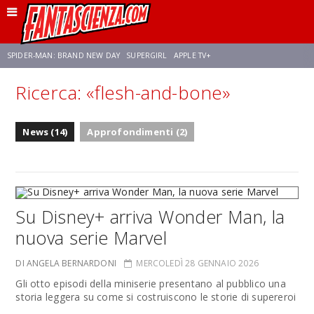
SPIDER-MAN: BRAND NEW DAY
SUPERGIRL
APPLE TV+
Ricerca: «flesh-and-bone»
FRANCO RICCIARDIELLO
ZENDAYA
AVENGERS: DOOMSDAY
STAR TREK
News (14)
Approfondimenti (2)
NETFLIX
SADIE SINK
CELIA ROSE GOODING
Su Disney+ arriva Wonder Man, la
nuova serie Marvel
DI ANGELA BERNARDONI
MERCOLEDÌ 28 GENNAIO 2026
Gli otto episodi della miniserie presentano al pubblico una
storia leggera su come si costruiscono le storie di supereroi