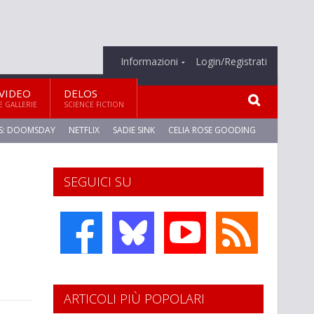
Informazioni
Login/Registrati
VIDEO
DELOS
E GALLERIE
SCIENCE FICTION
S: DOOMSDAY
NETFLIX
SADIE SINK
CELIA ROSE GOODING
SEGUICI SU
ARTICOLI PIÙ POPOLARI