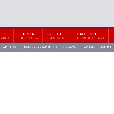
E TV
SCIENZA
GIOCHI
RACCONTI
 VIDEO
E TECNOLOGIA
E VIDEOGIOCHI
E FUMETTI ORIGINALI
APPLE TV+
FRANCO RICCIARDIELLO
ZENDAYA
STAR TREK
AVENGER