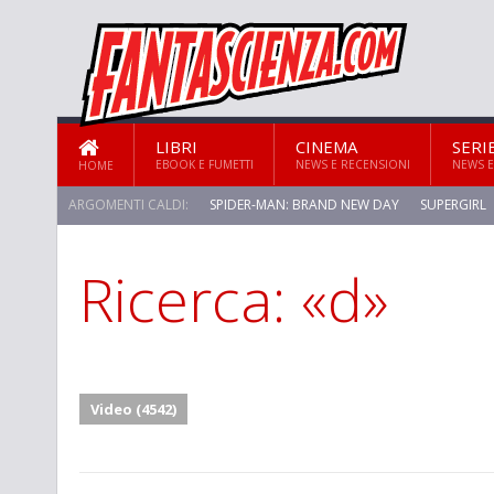
LIBRI
CINEMA
SERI
EBOOK E FUMETTI
NEWS E RECENSIONI
NEWS E
HOME
ARGOMENTI CALDI:
SPIDER-MAN: BRAND NEW DAY
SUPERGIRL
Ricerca: «d»
Video (4542)