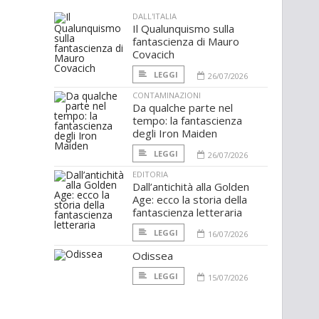
DALL'ITALIA
Il Qualunquismo sulla
fantascienza di Mauro
Covacich
LEGGI
26/07/2026
CONTAMINAZIONI
Da qualche parte nel
tempo: la fantascienza
degli Iron Maiden
LEGGI
26/07/2026
EDITORIA
Dall’antichità alla Golden
Age: ecco la storia della
fantascienza letteraria
LEGGI
16/07/2026
Odissea
LEGGI
15/07/2026