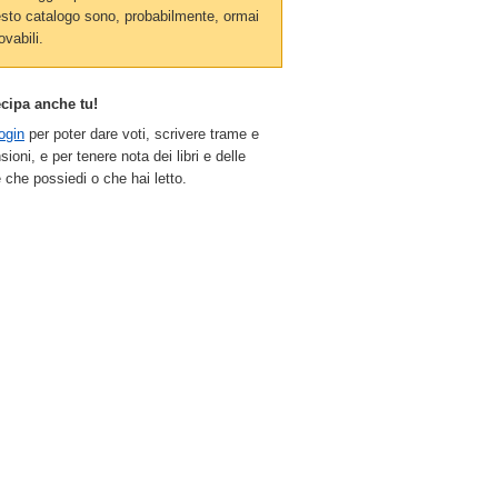
sto catalogo sono, probabilmente, ormai
ovabili.
ecipa anche tu!
ogin
per poter dare voti, scrivere trame e
sioni, e per tenere nota dei libri e delle
 che possiedi o che hai letto.