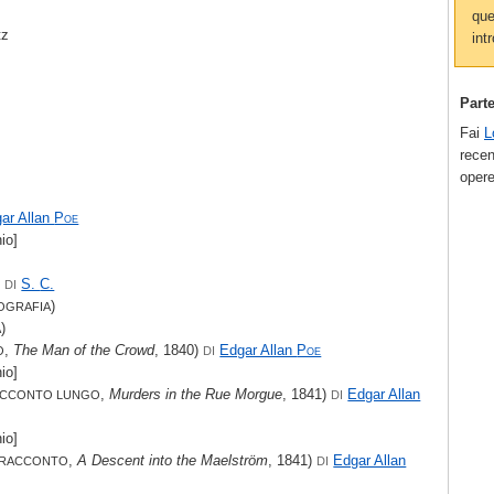
que
tz
intr
Part
Fai
L
recen
opere
ar Allan
Poe
io]
)
S.
C.
DI
)
IOGRAFIA
)
A
,
The Man of the Crowd
, 1840)
Edgar Allan
Poe
O
DI
io]
,
Murders in the Rue Morgue
, 1841)
Edgar Allan
CCONTO LUNGO
DI
io]
,
A Descent into the Maelström
, 1841)
Edgar Allan
RACCONTO
DI