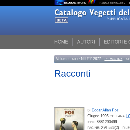
Fantascienza.com
HOME
AUTORI
EDITORI E
Volume
-
NILF112677 -
-
NILF:
PERMALINK
SH
Racconti
Edgar Allan
Poe
DI
Giugno 1995
I 
COLLANA
8881290499
ISBN:
XVI-526(2)
PAGINE:
RIL