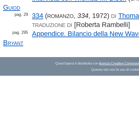
Guiod
334
(
,
334
, 1972)
Thoma
pag. 29
ROMANZO
DI
[Roberta Rambelli]
TRADUZIONE DI
Appendice. Bilancio della New Wav
pag. 295
Bryant
Quest'opera è distribuita con
licenza Creative Commons A
Questo sito non fa uso di cookie 