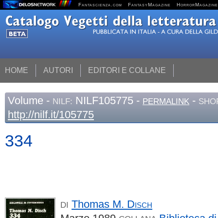
Fantascienza.com
FantasyMagazine
HorrorMagazine
HOME
AUTORI
EDITORI E COLLANE
Volume
-
NILF105775 -
-
NILF:
PERMALINK
SHO
http://nilf.it/105775
334
Thomas M.
Disch
DI