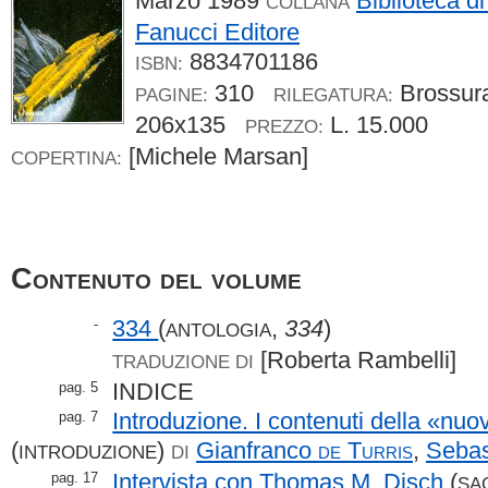
Marzo 1989
Biblioteca d
COLLANA
Fanucci Editore
8834701186
ISBN:
310
Brossu
PAGINE:
RILEGATURA:
206x135
L. 15.000
PREZZO:
[Michele Marsan]
COPERTINA:
Contenuto del volume
334
(
,
334
)
-
ANTOLOGIA
[Roberta Rambelli]
TRADUZIONE DI
INDICE
pag. 5
Introduzione. I contenuti della «nu
pag. 7
(
)
Gianfranco
de Turris
,
Seba
INTRODUZIONE
DI
Intervista con Thomas M. Disch
(
pag. 17
SA