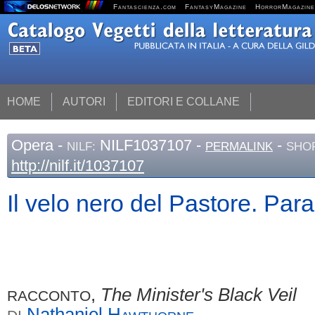
Fantascienza.com
FantasyMagazine
HorrorMagazine
HOME
AUTORI
EDITORI E COLLANE
Opera
-
NILF1037107 -
-
NILF:
PERMALINK
SHOR
http://nilf.it/1037107
Il velo nero del Pastore. Par
,
The Minister's Black Veil
RACCONTO
Nathaniel
Hawthorne