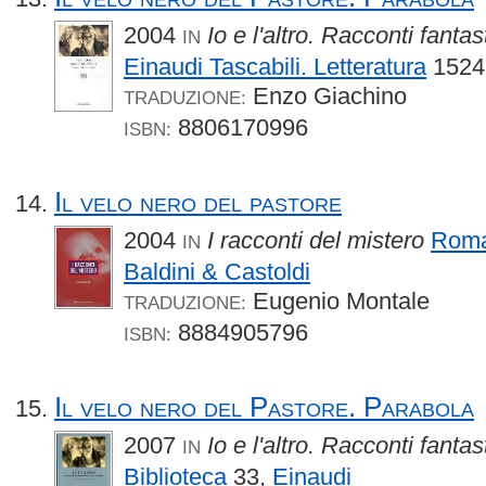
2004
Io e l'altro. Racconti fanta
IN
Einaudi Tascabili. Letteratura
1524
Enzo Giachino
TRADUZIONE:
8806170996
ISBN:
Il velo nero del pastore
2004
I racconti del mistero
Roma
IN
Baldini & Castoldi
Eugenio Montale
TRADUZIONE:
8884905796
ISBN:
Il velo nero del Pastore. Parabola
2007
Io e l'altro. Racconti fanta
IN
Biblioteca
33,
Einaudi