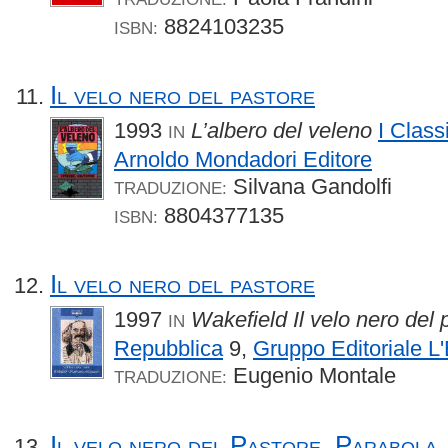
8824103235
ISBN:
Il velo nero del pastore
1993
L’albero del veleno
I Class
IN
Arnoldo Mondadori Editore
Silvana Gandolfi
TRADUZIONE:
8804377135
ISBN:
Il velo nero del pastore
1997
Wakefield Il velo nero del 
IN
Repubblica
9,
Gruppo Editoriale L
Eugenio Montale
TRADUZIONE:
Il velo nero del Pastore. Parabola