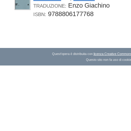
Enzo Giachino
TRADUZIONE:
9788806177768
ISBN:
Quest'opera è distribuita con
licenza Creative Commons A
Questo sito non fa uso di cookie 