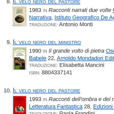
Il velo nero del pastore
1983
Racconti narrati due volte
IN
Narrativa
,
Istituto Geografico De A
Antonio Monti
TRADUZIONE:
Il velo nero del ministro
1990
Il grande volto di pietra
Osc
IN
Babele
22,
Arnoldo Mondadori Edi
Elisabetta Mancini
TRADUZIONE:
8804337141
ISBN:
Il velo nero del pastore
1993
Racconti dell'ombra e del 
IN
Letteratura Fantastica
28,
Edizioni
Paola Frandini
TRADUZIONE: