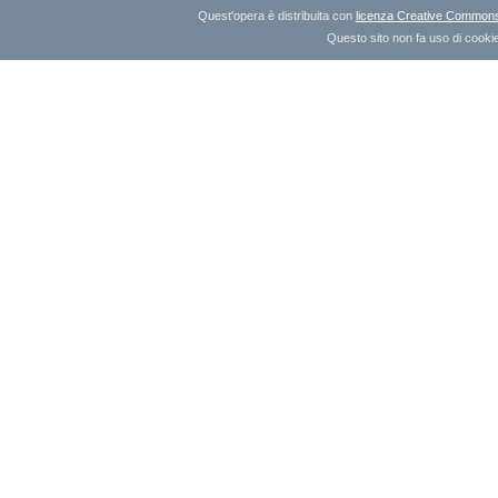
Quest'opera è distribuita con
licenza Creative Commons A
Questo sito non fa uso di cookie 