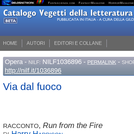
Fantascienza.com
FantasyMagazine
HorrorMagazine
HOME
AUTORI
EDITORI E COLLANE
Opera
-
NILF1036896 -
-
NILF:
PERMALINK
SHOR
http://nilf.it/1036896
Via dal fuoco
,
Run from the Fire
RACCONTO
Harry
Harrison