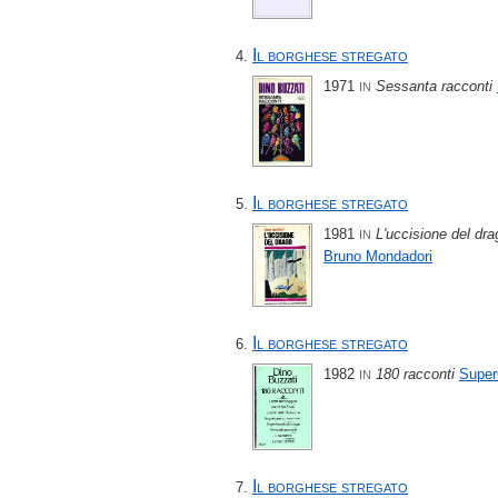
Il borghese stregato
1971
Sessanta racconti
IN
Il borghese stregato
1981
L'uccisione del drag
IN
Bruno Mondadori
Il borghese stregato
1982
180 racconti
Supe
IN
Il borghese stregato