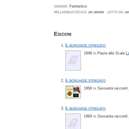
: Fantastico
GENERE
un utente
un
NELLA BIBLIOTECA DI:
LETTO DA:
Edizioni
Il borghese stregato
1948
Paura alla Scala
L
IN
Il borghese stregato
1958
Sessanta racconti
IN
Il borghese stregato
1969
Sessanta racconti
IN