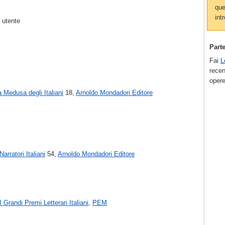
que
intr
 utente
Part
Fai
L
recen
opere
a Medusa degli Italiani
18,
Arnoldo Mondadori Editore
Narratori Italiani
54,
Arnoldo Mondadori Editore
I Grandi Premi Letterari Italiani
,
PEM