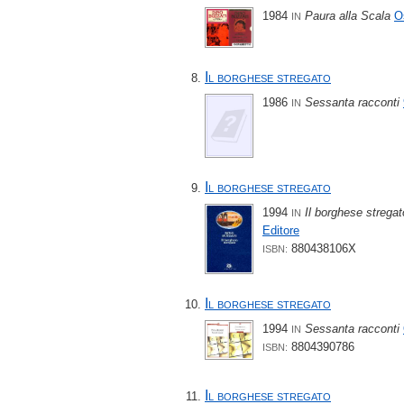
1984
Paura alla Scala
O
IN
Il borghese stregato
1986
Sessanta racconti
IN
Il borghese stregato
1994
Il borghese stregato
IN
Editore
880438106X
ISBN:
Il borghese stregato
1994
Sessanta racconti
IN
8804390786
ISBN:
Il borghese stregato