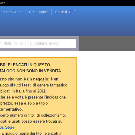
tore
Informazioni
Collaborare
Cos'è il NILF
i, titoli, titoli originali, collane, editori
LIBRI ELENCATI IN QUESTO
TALOGO NON SONO IN VENDITA
sto sito
non è un negozio
: è un
alogo di tutti i testi di genere fantastico
blicati in Italia fino al 2011.
he se a volta è presente l’indicazione
 prezzo, essa è solo a titolo
cumentativo
.
certo numero di titoli di collezionismo,
etrati e usati posso essere trovati su
os Store
.
la maggior parte dei titoli elencati in