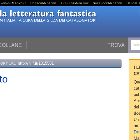
FantasyMagazine
HorrorMagazine
ThrillerMagazine
SherlockMagazine
DelosS
 COLLANE
TROVA
Autor
http://nilf.it/1015581
ORT URL:
I 
CA
to
Que
cat
pub
Anc
del
do
Un 
arr
Del
Ma 