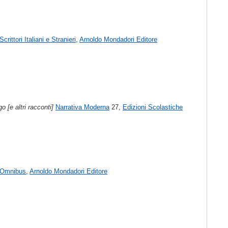
Scrittori Italiani e Stranieri
,
Arnoldo Mondadori Editore
o [e altri racconti]
Narrativa Moderna
27,
Edizioni Scolastiche
rOmnibus
,
Arnoldo Mondadori Editore