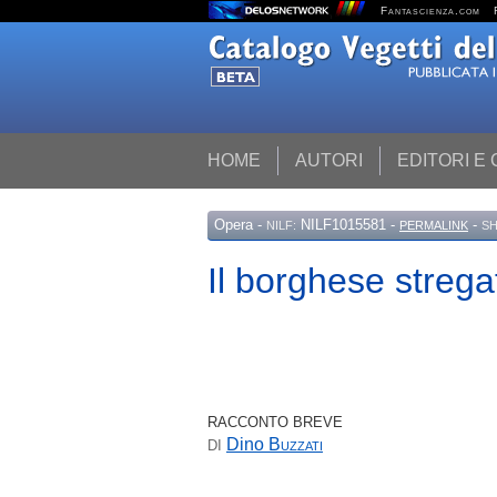
Fantascienza.com
HOME
AUTORI
EDITORI E
Opera
-
NILF1015581 -
-
NILF:
PERMALINK
SH
Il borghese strega
RACCONTO BREVE
Dino
Buzzati
DI