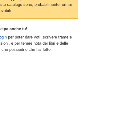
sto catalogo sono, probabilmente, ormai
ovabili.
ecipa anche tu!
ogin
per poter dare voti, scrivere trame e
sioni, e per tenere nota dei libri e delle
 che possiedi o che hai letto.