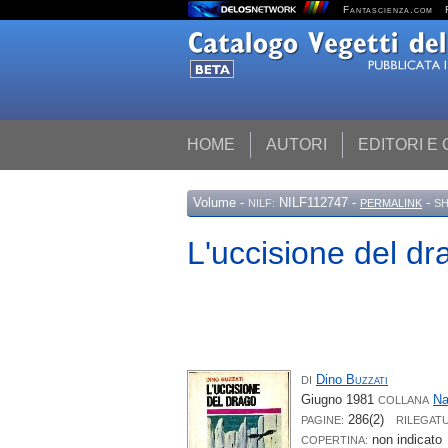
Fantascienza.com
HOME
AUTORI
EDITORI E
Volume
-
NILF112747 -
-
NILF:
PERMALINK
SH
L'uccisione del dra
Dino
Buzzati
DI
Giugno 1981
Na
COLLANA
286(2)
PAGINE:
RILEGAT
non indicato
COPERTINA: