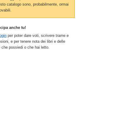
sto catalogo sono, probabilmente, ormai
ovabili.
ecipa anche tu!
ogin
per poter dare voti, scrivere trame e
sioni, e per tenere nota dei libri e delle
 che possiedi o che hai letto.