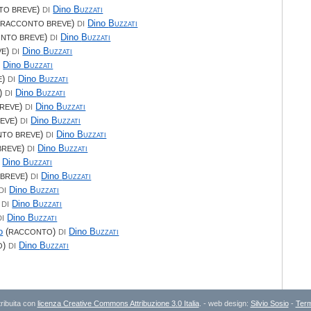
)
Dino
Buzzati
TO BREVE
DI
(
)
Dino
Buzzati
RACCONTO BREVE
DI
)
Dino
Buzzati
NTO BREVE
DI
)
Dino
Buzzati
VE
DI
Dino
Buzzati
I
)
Dino
Buzzati
E
DI
)
Dino
Buzzati
DI
)
Dino
Buzzati
REVE
DI
)
Dino
Buzzati
EVE
DI
)
Dino
Buzzati
TO BREVE
DI
)
Dino
Buzzati
BREVE
DI
Dino
Buzzati
)
Dino
Buzzati
BREVE
DI
Dino
Buzzati
DI
)
Dino
Buzzati
DI
Dino
Buzzati
DI
o
(
)
Dino
Buzzati
RACCONTO
DI
)
Dino
Buzzati
O
DI
ribuita con
licenza Creative Commons Attribuzione 3.0 Italia
. - web design:
Silvio Sosio
-
Term