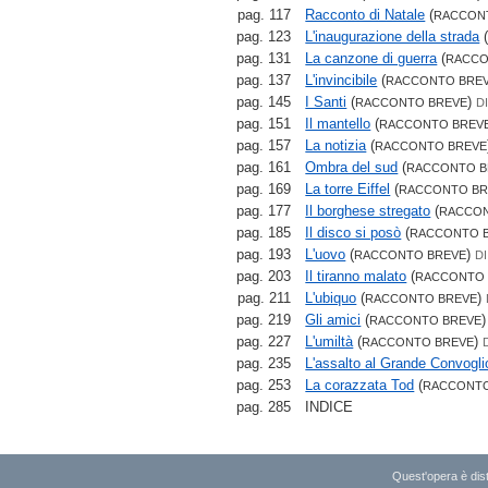
pag. 117
Racconto di Natale
(
RACCON
pag. 123
L'inaugurazione della strada
pag. 131
La canzone di guerra
(
RACCO
pag. 137
L'invincibile
(
RACCONTO BRE
pag. 145
I Santi
(
)
RACCONTO BREVE
D
pag. 151
Il mantello
(
RACCONTO BREV
pag. 157
La notizia
(
RACCONTO BREVE
pag. 161
Ombra del sud
(
RACCONTO B
pag. 169
La torre Eiffel
(
RACCONTO BR
pag. 177
Il borghese stregato
(
RACCON
pag. 185
Il disco si posò
(
RACCONTO 
pag. 193
L'uovo
(
)
RACCONTO BREVE
DI
pag. 203
Il tiranno malato
(
RACCONTO 
pag. 211
L'ubiquo
(
)
RACCONTO BREVE
pag. 219
Gli amici
(
RACCONTO BREVE
pag. 227
L'umiltà
(
)
RACCONTO BREVE
pag. 235
L'assalto al Grande Convogli
pag. 253
La corazzata Tod
(
RACCONT
pag. 285
INDICE
Quest'opera è dist