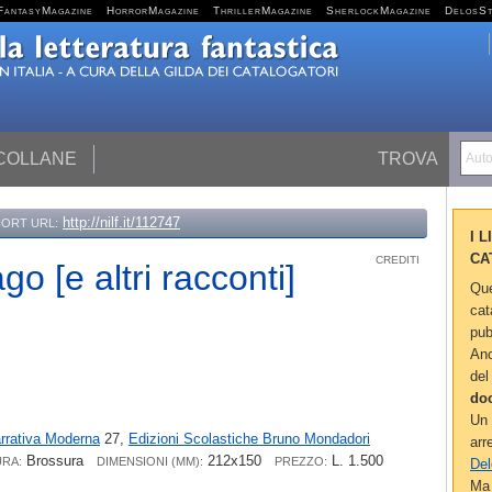
FantasyMagazine
HorrorMagazine
ThrillerMagazine
SherlockMagazine
DelosS
 COLLANE
TROVA
Autor
http://nilf.it/112747
ORT URL:
I 
CA
CREDITI
go [e altri racconti]
Que
cat
pub
Anc
del
do
Un 
rrativa Moderna
27,
Edizioni Scolastiche Bruno Mondadori
arr
Brossura
212x150
L. 1.500
URA:
DIMENSIONI (MM):
PREZZO:
Del
Ma 