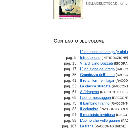
un u
NELLA BIBLIOTECA DI:
Contenuto del volume
-
L'uccisione del drago [e altri 
pag. 5
Introduzione
(
INTRODUZIONE
pag. 13
Vita di Dino Buzzati
(
BIOGRA
pag. 17
L'uccisione del drago
(
RACC
pag. 35
Grandezza dell'uomo
(
RACCO
pag. 41
Il re a Horm el-Hagar
(
RACCO
pag. 53
La giacca stregata
(
RACCONT
pag. 61
All'idrogeno
(
RACCONTO BRE
pag. 69
I sette messaggeri
(
RACCONT
pag. 75
Il bambino tiranno
(
RACCONT
pag. 83
Il colombre
(
RACCONTO BREV
pag. 91
Il musicista invidioso
(
RACCO
pag. 99
L'uomo che volle guarire
(
RA
pag. 107
La frana
(
)
RACCONTO BREVE