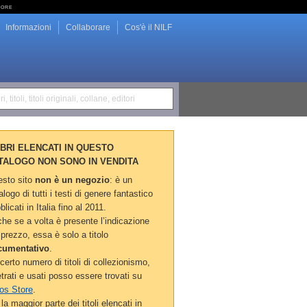
tore
Informazioni
Collaborare
Cos'è il NILF
i, titoli, titoli originali, collane, editori
LIBRI ELENCATI IN QUESTO
TALOGO NON SONO IN VENDITA
sto sito
non è un negozio
: è un
alogo di tutti i testi di genere fantastico
blicati in Italia fino al 2011.
he se a volta è presente l’indicazione
 prezzo, essa è solo a titolo
cumentativo
.
certo numero di titoli di collezionismo,
etrati e usati posso essere trovati su
os Store
.
la maggior parte dei titoli elencati in