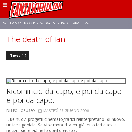
SPIDER-MAN: BRAND NEW DAY
SUPERGIRL
APPLE TV+
The death of Ian
FRANCO RICCIARDIELLO
ZENDAYA
STAR TREK
AVENGERS: DOOMSDAY
News (1)
NETFLIX
SADIE SINK
STAR TREK: STRANGE NEW WORLDS
Ricomincio da capo, e poi da capo
e poi da capo…
DI LEO LORUSSO
MARTEDÌ 27 GIUGNO 2006
Due nuovi progetti cinematografici reinterpretano, di nuovo,
un'idea geniale. Se vi sembra di aver già letto ieri questa
notizia siete già nello spirito giusto...