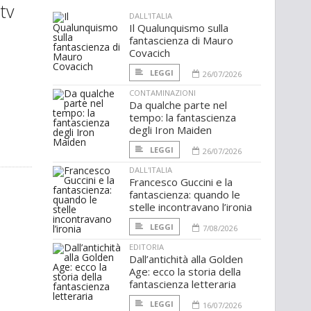
tv
DALL'ITALIA
Il Qualunquismo sulla
fantascienza di Mauro
Covacich
LEGGI
26/07/2026
CONTAMINAZIONI
Da qualche parte nel
tempo: la fantascienza
degli Iron Maiden
LEGGI
26/07/2026
DALL'ITALIA
Francesco Guccini e la
fantascienza: quando le
stelle incontravano l’ironia
LEGGI
7/08/2026
EDITORIA
Dall’antichità alla Golden
Age: ecco la storia della
fantascienza letteraria
LEGGI
16/07/2026