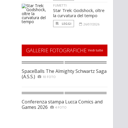
FUMETTI
Star Trek: Godshock, oltre
la curvatura del tempo
LEGGI
26/07/2026
GALLERIE FOTOGRAFICHE
Vedi tutte
SpaceBalls The Almighty Schwartz Saga
(A.S.S.)
10 FOTO
Conferenza stampa Lucca Comics and
Games 2026
4 FOTO