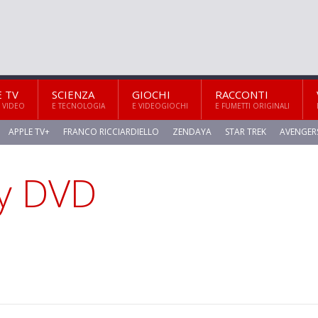
E TV
SCIENZA
GIOCHI
RACCONTI
 VIDEO
E TECNOLOGIA
E VIDEOGIOCHI
E FUMETTI ORIGINALI
APPLE TV+
FRANCO RICCIARDIELLO
ZENDAYA
STAR TREK
AVENGER
gy DVD