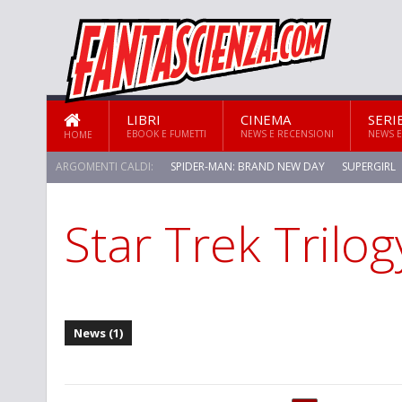
LIBRI
CINEMA
SERI
EBOOK E FUMETTI
NEWS E RECENSIONI
NEWS E
HOME
ARGOMENTI CALDI:
SPIDER-MAN: BRAND NEW DAY
SUPERGIRL
Star Trek Trilo
STAR TREK: STRANGE NEW WORLDS
News (1)