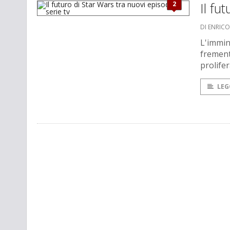
2
Il fu
DI ENRIC
L'immine
fremente
prolifer
LEG