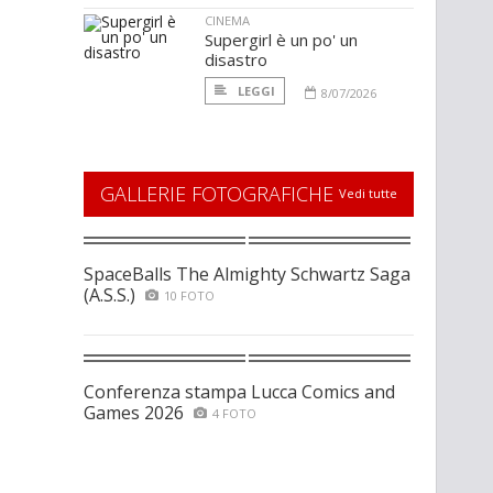
CINEMA
Supergirl è un po' un
disastro
LEGGI
8/07/2026
GALLERIE FOTOGRAFICHE
Vedi tutte
SpaceBalls The Almighty Schwartz Saga
(A.S.S.)
10 FOTO
Conferenza stampa Lucca Comics and
Games 2026
4 FOTO