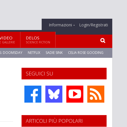
Informazioni
Login/Registrati
VIDEO
DELOS
E GALLERIE
SCIENCE FICTION
S: DOOMSDAY
NETFLIX
SADIE SINK
CELIA ROSE GOODING
SEGUICI SU
ARTICOLI PIÙ POPOLARI