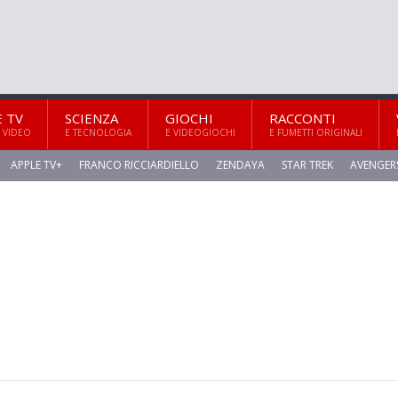
E TV
SCIENZA
GIOCHI
RACCONTI
 VIDEO
E TECNOLOGIA
E VIDEOGIOCHI
E FUMETTI ORIGINALI
APPLE TV+
FRANCO RICCIARDIELLO
ZENDAYA
STAR TREK
AVENGER