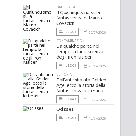
DALL'ITALIA
Il Qualunquismo sulla
fantascienza di Mauro
Covacich
LEGGI
26/07/2026
CONTAMINAZIONI
Da qualche parte nel
tempo: la fantascienza
degli Iron Maiden
LEGGI
26/07/2026
EDITORIA
Dall’antichità alla Golden
Age: ecco la storia della
fantascienza letteraria
LEGGI
16/07/2026
Odissea
LEGGI
15/07/2026