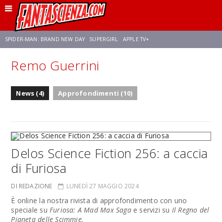
SPIDER-MAN: BRAND NEW DAY
SUPERGIRL
APPLE TV+
Remo Guerrini
FRANCO RICCIARDIELLO
ZENDAYA
STAR TREK
AVENGERS: DOOMSDAY
News (4)
Approfondimenti (10)
NETFLIX
SADIE SINK
CELIA ROSE GOODING
Delos Science Fiction 256: a caccia
di Furiosa
DI REDAZIONE
LUNEDÌ 27 MAGGIO 2024
È online la nostra rivista di approfondimento con uno
speciale su
Furiosa: A Mad Max Saga
e servizi su
Il Regno del
Pianeta delle Scimmie.