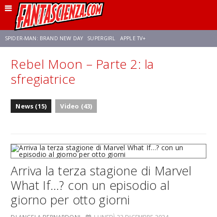
SPIDER-MAN: BRAND NEW DAY
SUPERGIRL
APPLE TV+
Rebel Moon – Parte 2: la
FRANCO RICCIARDIELLO
ZENDAYA
STAR TREK
AVENGERS: DOOMSDAY
sfregiatrice
NETFLIX
SADIE SINK
STAR TREK: STRANGE NEW WORLDS
News (15)
Video (43)
Arriva la terza stagione di Marvel
What If…? con un episodio al
giorno per otto giorni