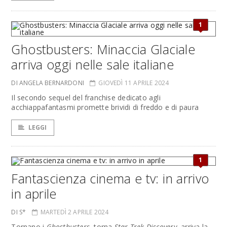
1
Ghostbusters: Minaccia Glaciale
arriva oggi nelle sale italiane
DI ANGELA BERNARDONI
GIOVEDÌ 11 APRILE 2024
Il secondo sequel del franchise dedicato agli
acchiappafantasmi promette brividi di freddo e di paura
LEGGI
1
Fantascienza cinema e tv: in arrivo
in aprile
DI S*
MARTEDÌ 2 APRILE 2024
Tornano i
Ghostbusters
, torna
Star Trek Discovery
, arriva la