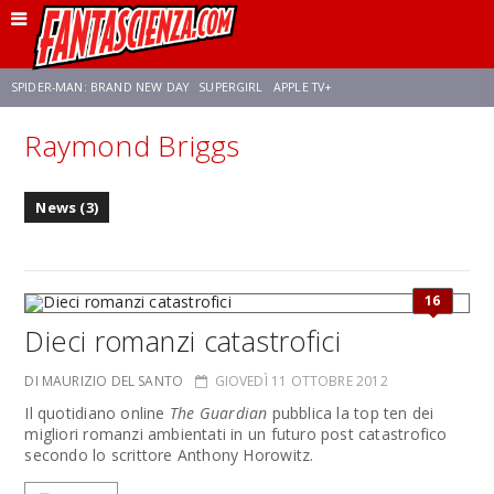
SPIDER-MAN: BRAND NEW DAY
SUPERGIRL
APPLE TV+
Raymond Briggs
FRANCO RICCIARDIELLO
ZENDAYA
STAR TREK
AVENGERS: DOOMSDAY
News (3)
NETFLIX
SADIE SINK
STAR TREK: STRANGE NEW WORLDS
16
Dieci romanzi catastrofici
DI MAURIZIO DEL SANTO
GIOVEDÌ 11 OTTOBRE 2012
Il quotidiano online
The Guardian
pubblica la top ten dei
migliori romanzi ambientati in un futuro post catastrofico
secondo lo scrittore Anthony Horowitz.