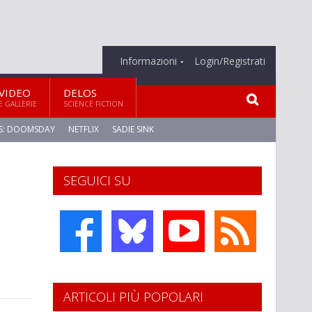
Informazioni
Login/Registrati
VIDEO
DELOS
E GALLERIE
SCIENCE FICTION
S: DOOMSDAY
NETFLIX
SADIE SINK
SEGUICI SU
ARTICOLI PIÙ POPOLARI