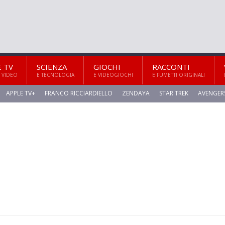
E TV
SCIENZA
GIOCHI
RACCONTI
 VIDEO
E TECNOLOGIA
E VIDEOGIOCHI
E FUMETTI ORIGINALI
APPLE TV+
FRANCO RICCIARDIELLO
ZENDAYA
STAR TREK
AVENGER