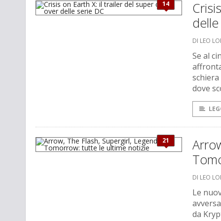
14
Crisi
delle
DI LEO L
Se al c
affront
schiera 
dove sco
LEG
21
Arrow
Tomor
DI LEO L
Le nuov
avversa
da Kryp