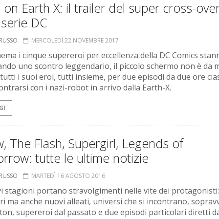
s on Earth X: il trailer del super cross-ove
 serie DC
ORUSSO
MERCOLEDÌ 22 NOVEMBRE 2017
inema i cinque supereroi per eccellenza della DC Comics stan
ando uno scontro leggendario, il piccolo schermo non è da 
tutti i suoi eroi, tutti insieme, per due episodi da due ore ci
ntrarsi con i nazi-robot in arrivo dalla Earth-X.
GI
, The Flash, Supergirl, Legends of
row: tutte le ultime notizie
ORUSSO
MARTEDÌ 16 AGOSTO 2016
i stagioni portano stravolgimenti nelle vite dei protagonisti
ri ma anche nuovi alleati, universi che si incontrano, sopravv
ton, supereroi dal passato e due episodi particolari diretti d