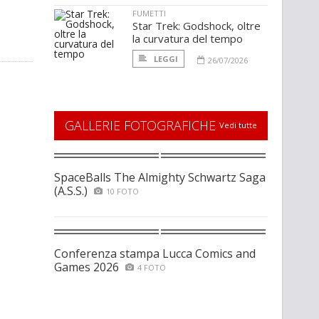
FUMETTI
Star Trek: Godshock, oltre
la curvatura del tempo
LEGGI
26/07/2026
GALLERIE FOTOGRAFICHE
Vedi tutte
SpaceBalls The Almighty Schwartz Saga
(A.S.S.)
10 FOTO
Conferenza stampa Lucca Comics and
Games 2026
4 FOTO