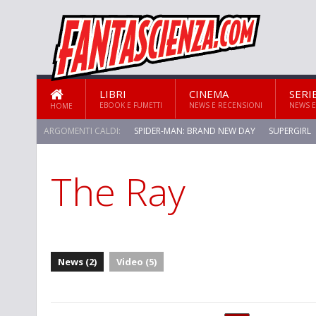
LIBRI
CINEMA
SERI
EBOOK E FUMETTI
NEWS E RECENSIONI
NEWS E
HOME
ARGOMENTI CALDI:
SPIDER-MAN: BRAND NEW DAY
SUPERGIRL
The Ray
STAR TREK: STRANGE NEW WORLDS
News (2)
Video (5)