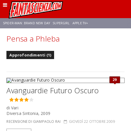
SPIDER-MAN: BRAND NEW DAY
SUPERGIRL
APPLE TV+
Pensa a Phleba
FRANCO RICCIARDIELLO
ZENDAYA
STAR TREK
AVENGERS: DOOMSDAY
Approfondimenti (1)
NETFLIX
SADIE SINK
STAR TREK: STRANGE NEW WORLDS
29
Avanguardie Futuro Oscuro
di Vari
Diversa Sintonia, 2009
RECENSIONE DI GIAMPAOLO RAI
GIOVEDÌ 22 OTTOBRE 2009