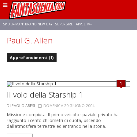
SPIDER-MAN: BRAND NEW DAY
SUPERGIRL
APPLE TV+
Paul G. Allen
FRANCO RICCIARDIELLO
ZENDAYA
STAR TREK
AVENGERS: DOOMSDAY
Approfondimenti (1)
NETFLIX
SADIE SINK
STAR TREK: STRANGE NEW WORLDS
1
Il volo della Starship 1
DI PAOLO ARESI
DOMENICA 20 GIUGNO 2004
Missione compiuta. Il primo veicolo spaziale privato ha
raggiunto i cento chilometri di quota, uscendo
dall'atmosfera terrestre ed entrando nella storia.