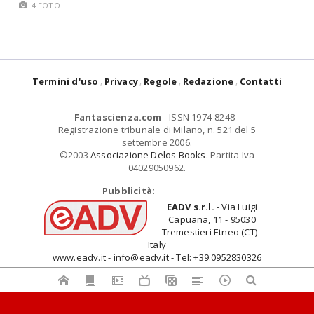
4 FOTO
Termini d'uso
Privacy
Regole
Redazione
Contatti
Fantascienza.com
- ISSN 1974-8248 -
Registrazione tribunale di Milano, n. 521 del 5
settembre 2006.
©2003
Associazione Delos Books
. Partita Iva
04029050962.
Pubblicità:
EADV s.r.l.
- Via Luigi
Capuana, 11 - 95030
Tremestieri Etneo (CT) -
Italy
www.eadv.it - info@eadv.it - Tel: +39.0952830326