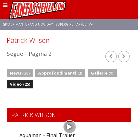
SPIDER-MAN: BRAND NEW DAY
SUPERGIRL
APPLE TV+
Patrick Wilson
FRANCO RICCIARDIELLO
ZENDAYA
AVENGERS: DOOMSDAY
STAR TREK
Segue - Pagina 2
NETFLIX
SADIE SINK
STAR TREK: STRANGE NEW WORLDS
News (30)
Approfondimenti (3)
Gallerie (1)
Video (25)
PATRICK WILSON
Aquaman - Final Trailer