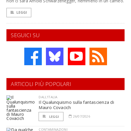
non ci sarà Arnold Schwarzenegger, nemmeno in un cameo.
LEGGI
SEGUICI SU
ARTICOLI PIÙ POPOLARI
DALL'ITALIA
Il Qualunquismo sulla fantascienza di
Mauro Covacich
26/07/2026
LEGGI
CONTAMINAZIONI