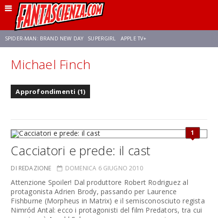
SPIDER-MAN: BRAND NEW DAY
SUPERGIRL
APPLE TV+
Michael Finch
FRANCO RICCIARDIELLO
ZENDAYA
STAR TREK
AVENGERS: DOOMSDAY
Approfondimenti (1)
NETFLIX
SADIE SINK
CELIA ROSE GOODING
1
Cacciatori e prede: il cast
DI REDAZIONE
DOMENICA 6 GIUGNO 2010
Attenzione Spoiler! Dal produttore Robert Rodriguez al
protagonista Adrien Brody, passando per Laurence
Fishburne (Morpheus in Matrix) e il semisconosciuto regista
Nimród Antal: ecco i protagonisti del film Predators, tra cui