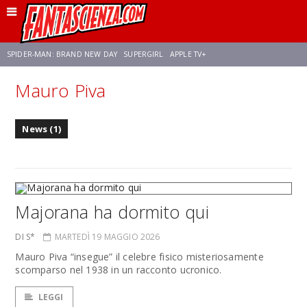
SPIDER-MAN: BRAND NEW DAY
SUPERGIRL
APPLE TV+
Mauro Piva
FRANCO RICCIARDIELLO
ZENDAYA
STAR TREK
AVENGERS: DOOMSDAY
News (1)
NETFLIX
SADIE SINK
STAR TREK: STRANGE NEW WORLDS
Majorana ha dormito qui
DI S*
MARTEDÌ 19 MAGGIO 2026
Mauro Piva “insegue” il celebre fisico misteriosamente
scomparso nel 1938 in un racconto ucronico.
LEGGI