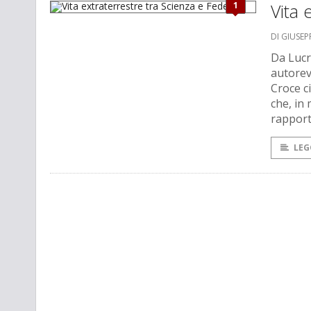
1
Vita 
DI GIUSEP
Da Lucr
autorev
Croce c
che, in 
rapporti
LEG