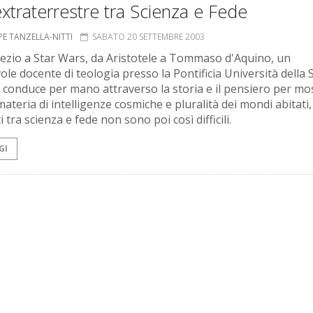
extraterrestre tra Scienza e Fede
PE TANZELLA-NITTI
SABATO 20 SETTEMBRE 2003
ezio a Star Wars, da Aristotele a Tommaso d'Aquino, un
ole docente di teologia presso la Pontificia Università della 
i conduce per mano attraverso la storia e il pensiero per mo
materia di intelligenze cosmiche e pluralità dei mondi abitati, 
 tra scienza e fede non sono poi così difficili.
GI