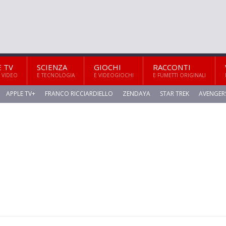
E TV
SCIENZA
GIOCHI
RACCONTI
 VIDEO
E TECNOLOGIA
E VIDEOGIOCHI
E FUMETTI ORIGINALI
APPLE TV+
FRANCO RICCIARDIELLO
ZENDAYA
STAR TREK
AVENGER