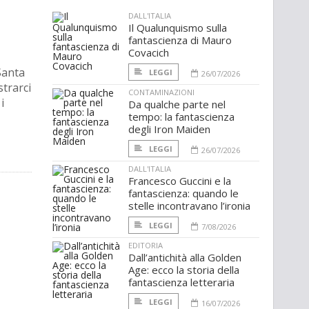
DALL'ITALIA
Il Qualunquismo sulla
fantascienza di Mauro
Covacich
Santa
LEGGI
26/07/2026
strarci
CONTAMINAZIONI
i
Da qualche parte nel
tempo: la fantascienza
degli Iron Maiden
LEGGI
26/07/2026
DALL'ITALIA
Francesco Guccini e la
fantascienza: quando le
stelle incontravano l’ironia
LEGGI
7/08/2026
EDITORIA
Dall’antichità alla Golden
Age: ecco la storia della
fantascienza letteraria
LEGGI
16/07/2026