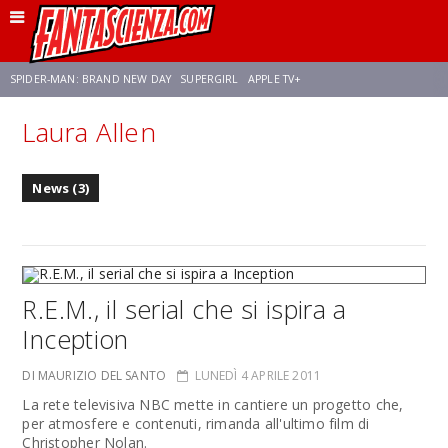
SPIDER-MAN: BRAND NEW DAY
SUPERGIRL
APPLE TV+
Laura Allen
FRANCO RICCIARDIELLO
ZENDAYA
STAR TREK
AVENGERS: DOOMSDAY
News (3)
NETFLIX
SADIE SINK
STAR TREK: STRANGE NEW WORLDS
R.E.M., il serial che si ispira a
Inception
DI MAURIZIO DEL SANTO
LUNEDÌ 4 APRILE 2011
La rete televisiva NBC mette in cantiere un progetto che,
per atmosfere e contenuti, rimanda all'ultimo film di
Christopher Nolan.