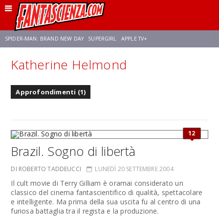
SPIDER-MAN: BRAND NEW DAY
SUPERGIRL
APPLE TV+
Katherine Helmond
FRANCO RICCIARDIELLO
ZENDAYA
STAR TREK
AVENGERS: DOOMSDAY
Approfondimenti (1)
NETFLIX
SADIE SINK
STAR TREK: STRANGE NEW WORLDS
12
Brazil. Sogno di libertà
DI ROBERTO TADDEUCCI
LUNEDÌ 20 SETTEMBRE 2004
Il cult movie di Terry Gilliam è oramai considerato un
classico del cinema fantascientifico di qualità, spettacolare
e intelligente. Ma prima della sua uscita fu al centro di una
furiosa battaglia tra il regista e la produzione.