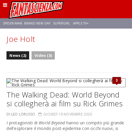
SPIDER-MAN: BRAND NEW DAY
SUPERGIRL
APPLE TV+
Joe Holt
FRANCO RICCIARDIELLO
ZENDAYA
STAR TREK
AVENGERS: DOOMSDAY
News (2)
Video (3)
NETFLIX
SADIE SINK
STAR TREK: STRANGE NEW WORLDS
3
The Walking Dead: World Beyond
si collegherà ai film su Rick Grimes
DI LEO LORUSSO
GIOVEDÌ 19 NOVEMBRE 2020
I protagonisti di
World Beyond
hanno un compito più grande
dell'esplorare il mondo post-epidemia con occhi nuovi, si