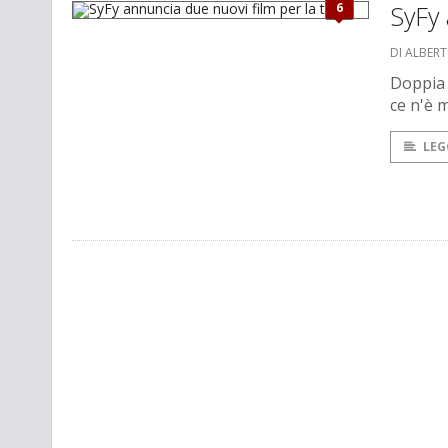
6
SyFy 
DI ALBER
Doppia 
ce n'è 
LEG