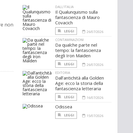
DALL'ITALIA
Il Qualunquismo sulla
fantascienza di Mauro
Covacich
are non
LEGGI
26/07/2026
CONTAMINAZIONI
Da qualche parte nel
tempo: la fantascienza
degli Iron Maiden
LEGGI
26/07/2026
EDITORIA
Dall’antichità alla Golden
Age: ecco la storia della
fantascienza letteraria
LEGGI
16/07/2026
Odissea
LEGGI
15/07/2026