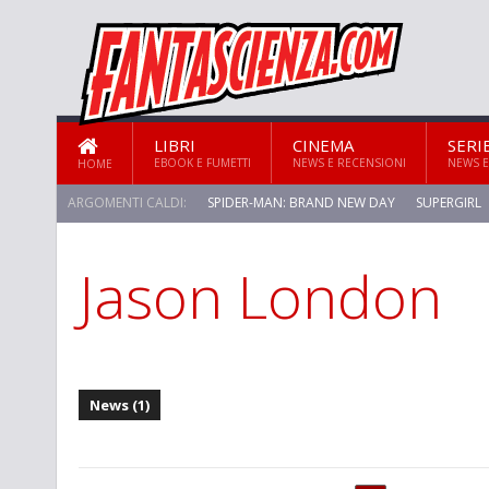
LIBRI
CINEMA
SERI
EBOOK E FUMETTI
NEWS E RECENSIONI
NEWS E
HOME
ARGOMENTI CALDI:
SPIDER-MAN: BRAND NEW DAY
SUPERGIRL
Jason London
STAR TREK: STRANGE NEW WORLDS
News (1)