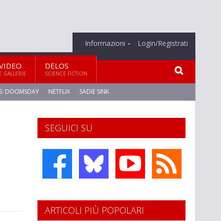
Informazioni
Login/Registrati
VIDEO
DELOS
E GALLERIE
SCIENCE FICTION
S: DOOMSDAY
NETFLIX
SADIE SINK
SEGUICI SU
ARTICOLI PIÙ POPOLARI