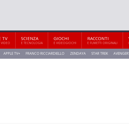
E TV
SCIENZA
GIOCHI
RACCONTI
 VIDEO
E TECNOLOGIA
E VIDEOGIOCHI
E FUMETTI ORIGINALI
APPLE TV+
FRANCO RICCIARDIELLO
ZENDAYA
STAR TREK
AVENGER