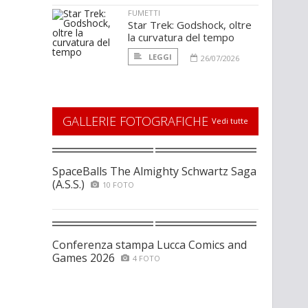
FUMETTI
Star Trek: Godshock, oltre
la curvatura del tempo
LEGGI
26/07/2026
GALLERIE FOTOGRAFICHE
Vedi tutte
SpaceBalls The Almighty Schwartz Saga
(A.S.S.)
10 FOTO
Conferenza stampa Lucca Comics and
Games 2026
4 FOTO