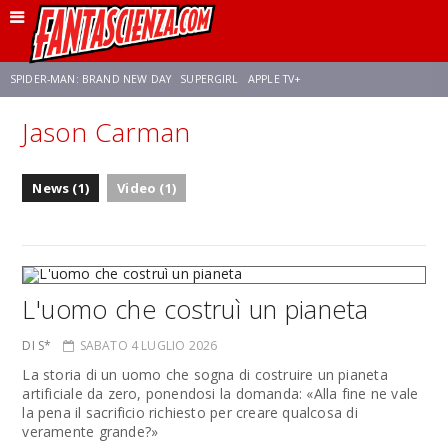
SPIDER-MAN: BRAND NEW DAY
SUPERGIRL
APPLE TV+
Jason Carman
FRANCO RICCIARDIELLO
ZENDAYA
STAR TREK
AVENGERS: DOOMSDAY
News (1)
Video (1)
NETFLIX
SADIE SINK
CELIA ROSE GOODING
L'uomo che costruì un pianeta
DI S*
SABATO 4 LUGLIO 2026
La storia di un uomo che sogna di costruire un pianeta
artificiale da zero, ponendosi la domanda: «Alla fine ne vale
la pena il sacrificio richiesto per creare qualcosa di
veramente grande?»