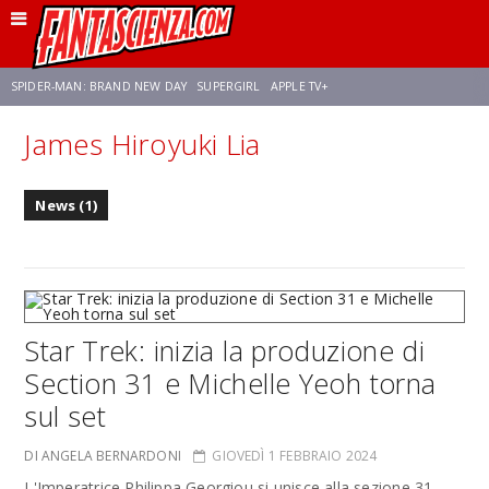
SPIDER-MAN: BRAND NEW DAY
SUPERGIRL
APPLE TV+
James Hiroyuki Lia
FRANCO RICCIARDIELLO
ZENDAYA
STAR TREK
AVENGERS: DOOMSDAY
News (1)
NETFLIX
SADIE SINK
STAR TREK: STRANGE NEW WORLDS
Star Trek: inizia la produzione di
Section 31 e Michelle Yeoh torna
sul set
DI ANGELA BERNARDONI
GIOVEDÌ 1 FEBBRAIO 2024
L'Imperatrice Philippa Georgiou si unisce alla sezione 31