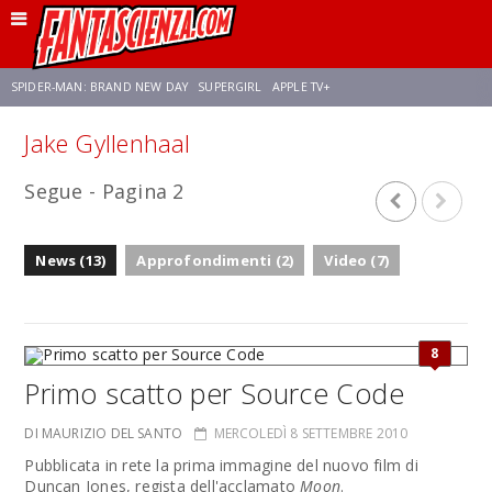
SPIDER-MAN: BRAND NEW DAY
SUPERGIRL
APPLE TV+
Jake Gyllenhaal
FRANCO RICCIARDIELLO
ZENDAYA
STAR TREK
AVENGERS: DOOMSDAY
Segue - Pagina 2
NETFLIX
SADIE SINK
CELIA ROSE GOODING
News (13)
Approfondimenti (2)
Video (7)
8
Primo scatto per Source Code
DI MAURIZIO DEL SANTO
MERCOLEDÌ 8 SETTEMBRE 2010
Pubblicata in rete la prima immagine del nuovo film di
Duncan Jones, regista dell'acclamato
Moon
.