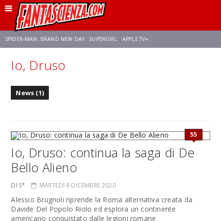
SPIDER-MAN: BRAND NEW DAY
SUPERGIRL
APPLE TV+
Io, Druso
FRANCO RICCIARDIELLO
ZENDAYA
STAR TREK
AVENGERS: DOOMSDAY
News (1)
NETFLIX
SADIE SINK
STAR TREK: STRANGE NEW WORLDS
55
Io, Druso: continua la saga di De
Bello Alieno
DI S*
MARTEDÌ 8 DICEMBRE 2020
Alessio Brugnoli riprende la Roma alternativa creata da
Davide Del Popolo Riolo ed esplora un continente
americano conquistato dalle legioni romane