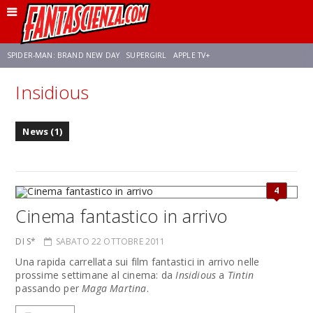
SPIDER-MAN: BRAND NEW DAY
SUPERGIRL
APPLE TV+
Insidious
FRANCO RICCIARDIELLO
ZENDAYA
STAR TREK
AVENGERS: DOOMSDAY
News (1)
NETFLIX
SADIE SINK
CELIA ROSE GOODING
4
Cinema fantastico in arrivo
DI S*
SABATO 22 OTTOBRE 2011
Una rapida carrellata sui film fantastici in arrivo nelle
prossime settimane al cinema: da
Insidious
a
Tintin
passando per
Maga Martina
.