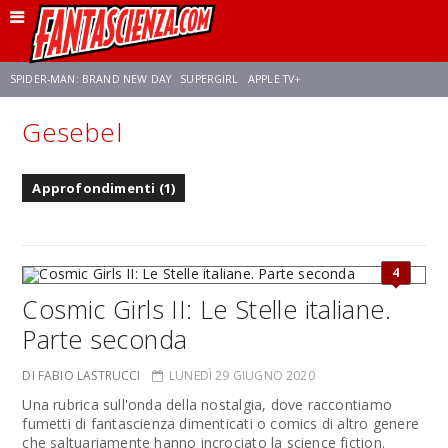
SPIDER-MAN: BRAND NEW DAY
SUPERGIRL
APPLE TV+
Gesebel
FRANCO RICCIARDIELLO
ZENDAYA
STAR TREK
AVENGERS: DOOMSDAY
Approfondimenti (1)
NETFLIX
SADIE SINK
STAR TREK: STRANGE NEW WORLDS
4
Cosmic Girls II: Le Stelle italiane.
Parte seconda
DI FABIO LASTRUCCI
LUNEDÌ 29 GIUGNO 2020
Una rubrica sull'onda della nostalgia, dove raccontiamo
fumetti di fantascienza dimenticati o comics di altro genere
che saltuariamente hanno incrociato la science fiction.