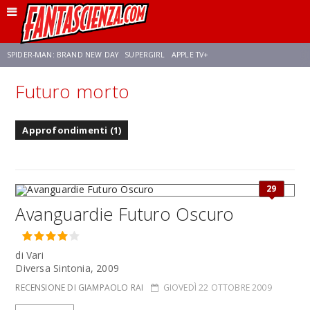
SPIDER-MAN: BRAND NEW DAY
SUPERGIRL
APPLE TV+
Futuro morto
FRANCO RICCIARDIELLO
ZENDAYA
STAR TREK
AVENGERS: DOOMSDAY
Approfondimenti (1)
NETFLIX
SADIE SINK
STAR TREK: STRANGE NEW WORLDS
29
Avanguardie Futuro Oscuro
di Vari
Diversa Sintonia, 2009
RECENSIONE DI GIAMPAOLO RAI
GIOVEDÌ 22 OTTOBRE 2009