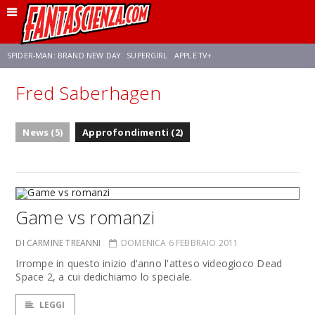
SPIDER-MAN: BRAND NEW DAY
SUPERGIRL
APPLE TV+
Fred Saberhagen
FRANCO RICCIARDIELLO
ZENDAYA
STAR TREK
AVENGERS: DOOMSDAY
News (5)
Approfondimenti (2)
NETFLIX
SADIE SINK
STAR TREK: STRANGE NEW WORLDS
Game vs romanzi
DI CARMINE TREANNI
DOMENICA 6 FEBBRAIO 2011
Irrompe in questo inizio d'anno l'atteso videogioco Dead
Space 2, a cui dedichiamo lo speciale.
LEGGI