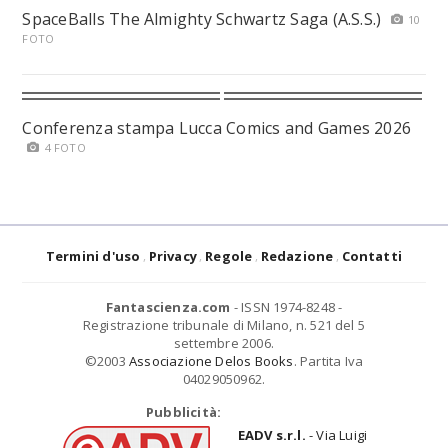
SpaceBalls The Almighty Schwartz Saga (A.S.S.)
10
FOTO
Conferenza stampa Lucca Comics and Games 2026
4 FOTO
Termini d'uso
Privacy
Regole
Redazione
Contatti
Fantascienza.com
- ISSN 1974-8248 -
Registrazione tribunale di Milano, n. 521 del 5
settembre 2006.
©2003
Associazione Delos Books
. Partita Iva
04029050962.
Pubblicità:
EADV s.r.l.
- Via Luigi