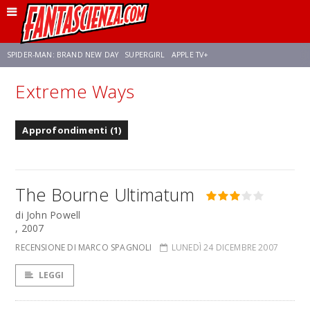
SPIDER-MAN: BRAND NEW DAY
SUPERGIRL
APPLE TV+
Extreme Ways
FRANCO RICCIARDIELLO
ZENDAYA
STAR TREK
AVENGERS: DOOMSDAY
Approfondimenti (1)
NETFLIX
SADIE SINK
STAR TREK: STRANGE NEW WORLDS
The Bourne Ultimatum
di John Powell
, 2007
RECENSIONE DI MARCO SPAGNOLI
LUNEDÌ 24 DICEMBRE 2007
LEGGI