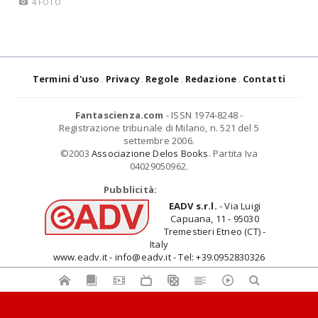
4 FOTO
Termini d'uso
Privacy
Regole
Redazione
Contatti
Fantascienza.com
- ISSN 1974-8248 -
Registrazione tribunale di Milano, n. 521 del 5
settembre 2006.
©2003
Associazione Delos Books
. Partita Iva
04029050962.
Pubblicità:
EADV s.r.l.
- Via Luigi
Capuana, 11 - 95030
Tremestieri Etneo (CT) -
Italy
www.eadv.it - info@eadv.it - Tel: +39.0952830326