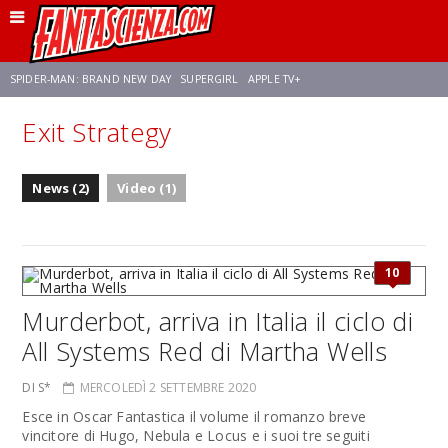
SPIDER-MAN: BRAND NEW DAY
SUPERGIRL
APPLE TV+
Exit Strategy
FRANCO RICCIARDIELLO
ZENDAYA
STAR TREK
AVENGERS: DOOMSDAY
News (2)
Video (1)
NETFLIX
SADIE SINK
STAR TREK: STRANGE NEW WORLDS
10
Murderbot, arriva in Italia il ciclo di
All Systems Red di Martha Wells
DI S*
MERCOLEDÌ 2 SETTEMBRE 2020
Esce in Oscar Fantastica il volume il romanzo breve
vincitore di Hugo, Nebula e Locus e i suoi tre seguiti