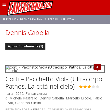
SPIDER-MAN: BRAND NEW DAY
SUPERGIRL
APPLE TV+
Dennis Cabella
FRANCO RICCIARDIELLO
ZENDAYA
STAR TREK
AVENGERS: DOOMSDAY
Approfondimenti (1)
NETFLIX
SADIE SINK
STAR TREK: STRANGE NEW WORLDS
4
Corti – Pacchetto Viola (Ultracorpo,
Pathos, La città nel cielo)
Italia, 2012, Fantascienza
di Michele Pastrello, Dennis Cabella, Marcello Ercole, Fabio
Prati, Giacomo Cimini
RECENSIONE DI PIA FERRARA
VENERDÌ 24 FEBBRAIO 2012